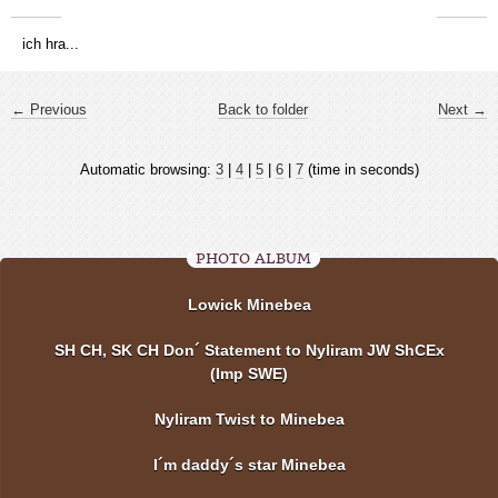
ich hra...
← Previous
Back to folder
Next →
Automatic browsing:
3
|
4
|
5
|
6
|
7
(time in seconds)
PHOTO ALBUM
Lowick Minebea
SH CH, SK CH Don´ Statement to Nyliram JW ShCEx
(Imp SWE)
Nyliram Twist to Minebea
I´m daddy´s star Minebea