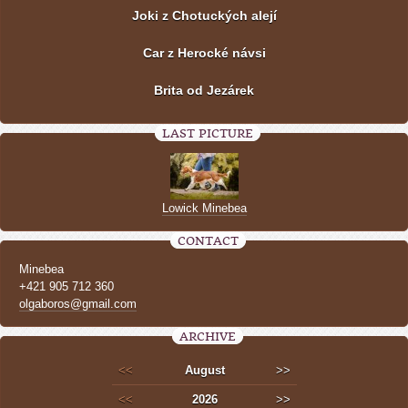
Joki z Chotuckých alejí
Car z Herocké návsi
Brita od Jezárek
LAST PICTURE
Lowick Minebea
CONTACT
Minebea
+421 905 712 360
olgaboros@gmail.com
ARCHIVE
<<
August
>>
<<
2026
>>