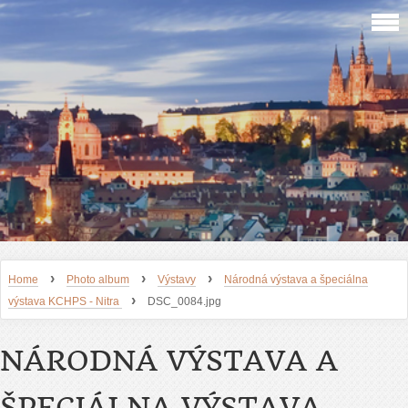
›
›
›
Home
Photo album
Výstavy
Národná výstava a špeciálna
›
výstava KCHPS - Nitra
DSC_0084.jpg
NÁRODNÁ VÝSTAVA A
ŠPECIÁLNA VÝSTAVA