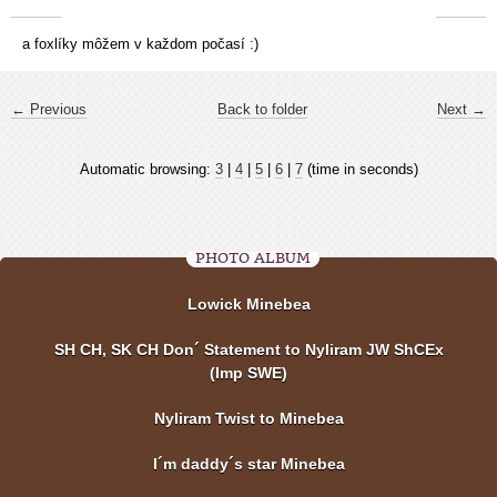
a foxlíky môžem v každom počasí :)
← Previous
Back to folder
Next →
Automatic browsing:
3
|
4
|
5
|
6
|
7
(time in seconds)
PHOTO ALBUM
Lowick Minebea
SH CH, SK CH Don´ Statement to Nyliram JW ShCEx
(Imp SWE)
Nyliram Twist to Minebea
I´m daddy´s star Minebea