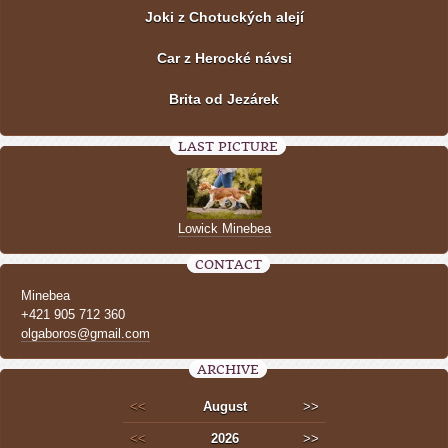
Joki z Chotuckých alejí
Car z Herocké návsi
Brita od Jezárek
LAST PICTURE
Lowick Minebea
CONTACT
Minebea
+421 905 712 360
olgaboros@gmail.com
ARCHIVE
<<
August
>>
<<
2026
>>