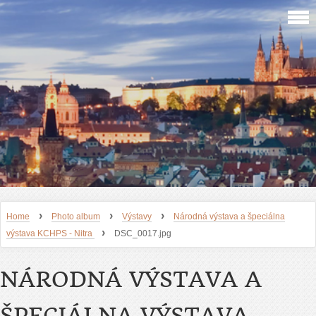
›
›
›
Home
Photo album
Výstavy
Národná výstava a špeciálna
›
výstava KCHPS - Nitra
DSC_0017.jpg
NÁRODNÁ VÝSTAVA A
ŠPECIÁLNA VÝSTAVA