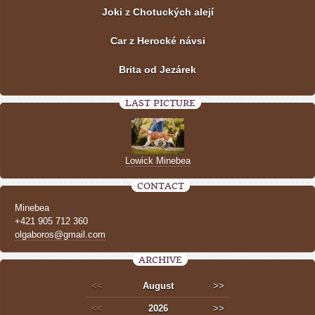
Joki z Chotuckých alejí
Car z Herocké návsi
Brita od Jezárek
LAST PICTURE
Lowick Minebea
CONTACT
Minebea
+421 905 712 360
olgaboros@gmail.com
ARCHIVE
<<
August
>>
<<
2026
>>