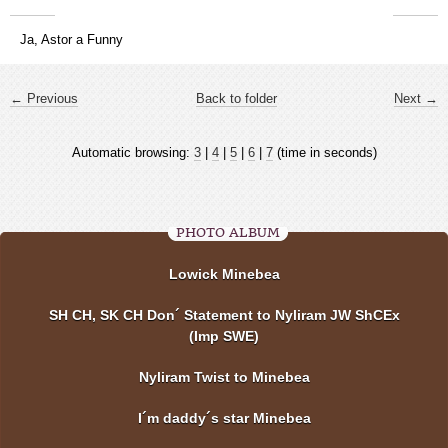
Ja, Astor a Funny
← Previous
Back to folder
Next →
Automatic browsing:
3
|
4
|
5
|
6
|
7
(time in seconds)
PHOTO ALBUM
Lowick Minebea
SH CH, SK CH Don´ Statement to Nyliram JW ShCEx
(Imp SWE)
Nyliram Twist to Minebea
I´m daddy´s star Minebea