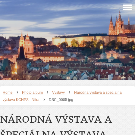
›
›
›
Home
Photo album
Výstavy
Národná výstava a špeciálna
›
výstava KCHPS - Nitra
DSC_0005.jpg
NÁRODNÁ VÝSTAVA A
ŠPECIÁLNA VÝSTAVA