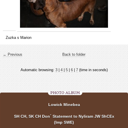
Zuzka s Marion
← Previous
Back to folder
Automatic browsing:
3
|
4
|
5
|
6
|
7
(time in seconds)
PHOTO ALBUM
Lowick Minebea
SH CH, SK CH Don´ Statement to Nyliram JW ShCEx
(Imp SWE)