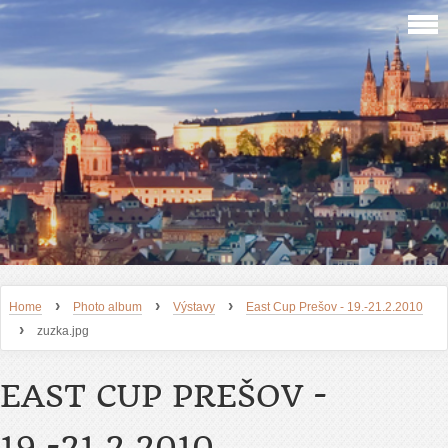
›
›
›
Home
Photo album
Výstavy
East Cup Prešov - 19.-21.2.2010
›
zuzka.jpg
EAST CUP PREŠOV -
19.-21.2.2010