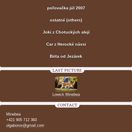
poľovačka júl 2007
ostatné (others)
Joki z Chotuckých alejí
Car z Herocké návsi
Brita od Jezárek
LAST PICTURE
Lowick Minebea
CONTACT
Minebea
+421 905 712 360
olgaboros@gmail.com