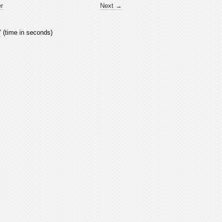
er
Next →
7
(time in seconds)