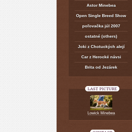
Astor Minebea
Open Single Breed Show
poľovačka júl 2007
ostatné (others)
Joki z Chotuckých alejí
Car z Herocké návsi
Brita od Jezárek
LAST PICTURE
Lowick Minebea