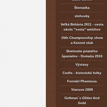
Šteniatka
vlohovky
Veľká Británia 2011 - cesta
okolo "sveta" welshov
15th Championship show
a Kennel club
Stretnutie priateľov
španielov - Domaša 2010
Výstavy
Crufts - historické fotky
Ferndel Phantasia
Vianoce 2009
Geltman´s Glitter And
Gold