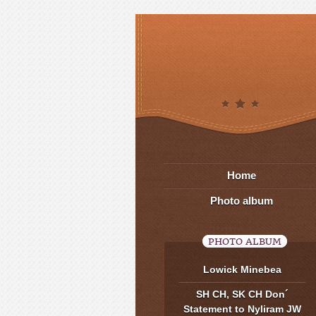
Home
Photo album
PHOTO ALBUM
Lowick Minebea
SH CH, SK CH Don´
Statement to Nyliram JW