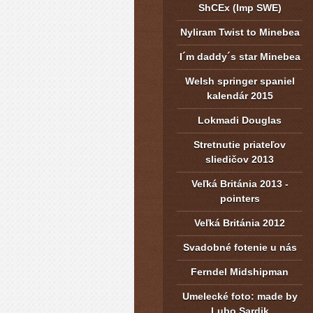
ShCEx (Imp SWE)
Nyliram Twist to Minebea
I´m daddy´s star Minebea
Welsh springer spaniel
kalendár 2015
Lokmadi Douglas
Stretnutie priateľov
sliedičov 2013
Veľká Británia 2013 -
pointers
Veľká Británia 2012
Svadobné fotenie u nás
Ferndel Midshipman
Umelecké foto: made by
Lubo Sardik