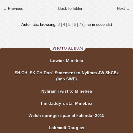
← Previous
Back to folder
Next →
Automatic browsing:
3
|
4
|
5
|
6
|
7
(time in seconds)
PHOTO ALBUM
Lowick Minebea
SH CH, SK CH Don´ Statement to Nyliram JW ShCEx
(Imp SWE)
Nyliram Twist to Minebea
I´m daddy´s star Minebea
Welsh springer spaniel kalendár 2015
Lokmadi Douglas