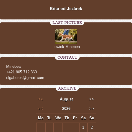
Brita od Jezárek
LAST PICTURE
Lowick Minebea
CONTACT
Minebea
+421 905 712 360
olgaboros@gmail.com
ARCHIVE
<<
August
>>
<<
2026
>>
Mo
Tu
We
Th
Fr
Sa
Su
1
2