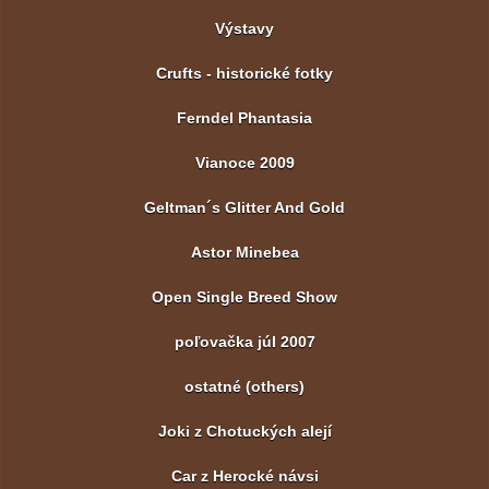
Výstavy
Crufts - historické fotky
Ferndel Phantasia
Vianoce 2009
Geltman´s Glitter And Gold
Astor Minebea
Open Single Breed Show
poľovačka júl 2007
ostatné (others)
Joki z Chotuckých alejí
Car z Herocké návsi