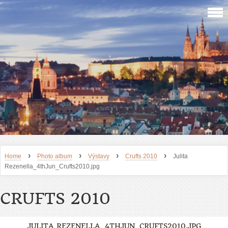
›
›
›
›
Home
Photo album
Výstavy
Crufts 2010
Julita
Rezenella_4thJun_Crufts2010.jpg
CRUFTS 2010
JULITA REZENELLA_4THJUN_CRUFTS2010.JPG