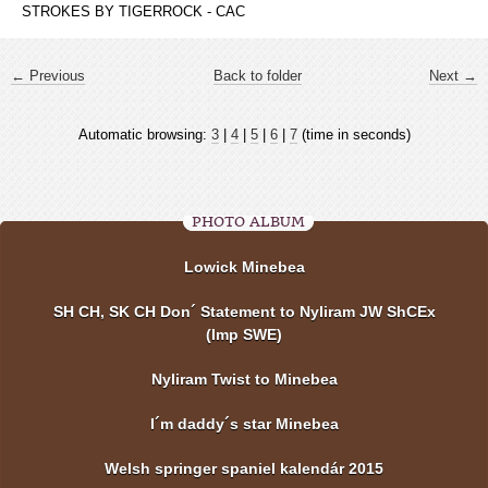
STROKES BY TIGERROCK - CAC
← Previous
Back to folder
Next →
Automatic browsing:
3
|
4
|
5
|
6
|
7
(time in seconds)
PHOTO ALBUM
Lowick Minebea
SH CH, SK CH Don´ Statement to Nyliram JW ShCEx
(Imp SWE)
Nyliram Twist to Minebea
I´m daddy´s star Minebea
Welsh springer spaniel kalendár 2015