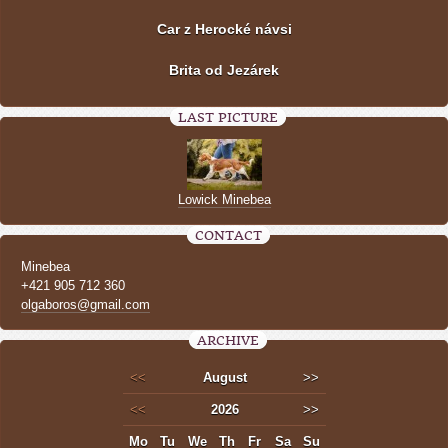
Car z Herocké návsi
Brita od Jezárek
LAST PICTURE
Lowick Minebea
CONTACT
Minebea
+421 905 712 360
olgaboros@gmail.com
ARCHIVE
<<
August
>>
<<
2026
>>
Mo
Tu
We
Th
Fr
Sa
Su