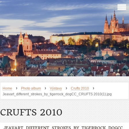
›
›
›
›
Home
Photo album
Výstavy
Crufts 2010
Jeavart_different_strokes_by_tigerrock_dogCC_CRUFTS 2010(1).jpg
CRUFTS 2010
JEAVART_DIFFERENT_STROKES_BY_TIGERROCK_DOGCC_