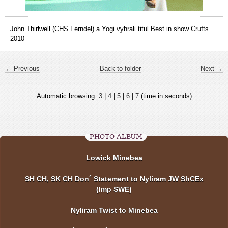
John Thirlwell (CHS Ferndel) a Yogi vyhrali titul Best in show Crufts
2010
← Previous
Back to folder
Next →
Automatic browsing:
3
|
4
|
5
|
6
|
7
(time in seconds)
PHOTO ALBUM
Lowick Minebea
SH CH, SK CH Don´ Statement to Nyliram JW ShCEx
(Imp SWE)
Nyliram Twist to Minebea