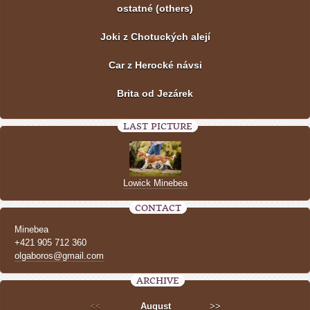
ostatné (others)
Joki z Chotuckých alejí
Car z Herocké návsi
Brita od Jezárek
LAST PICTURE
Lowick Minebea
CONTACT
Minebea
+421 905 712 360
olgaboros@gmail.com
ARCHIVE
<<
August
>>