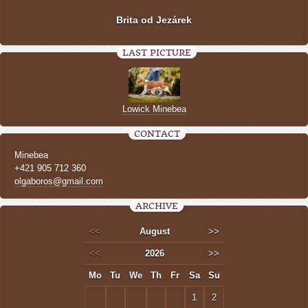
Brita od Jezárek
LAST PICTURE
Lowick Minebea
CONTACT
Minebea
+421 905 712 360
olgaboros@gmail.com
ARCHIVE
<<
August
>>
<<
2026
>>
Mo
Tu
We
Th
Fr
Sa
Su
1
2