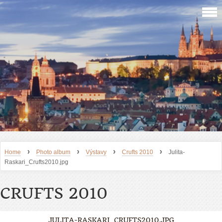
›
›
›
›
Home
Photo album
Výstavy
Crufts 2010
Julita-
Raskari_Crufts2010.jpg
CRUFTS 2010
JULITA-RASKARI_CRUFTS2010.JPG