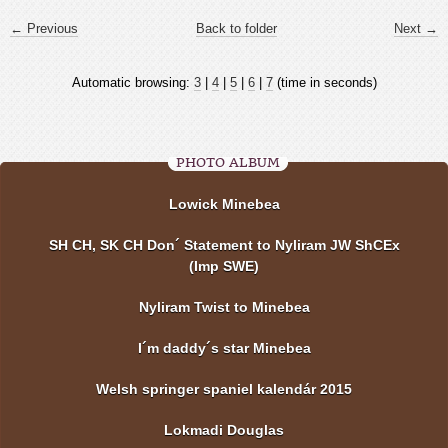
← Previous
Back to folder
Next →
Automatic browsing:
3
|
4
|
5
|
6
|
7
(time in seconds)
PHOTO ALBUM
Lowick Minebea
SH CH, SK CH Don´ Statement to Nyliram JW ShCEx
(Imp SWE)
Nyliram Twist to Minebea
I´m daddy´s star Minebea
Welsh springer spaniel kalendár 2015
Lokmadi Douglas