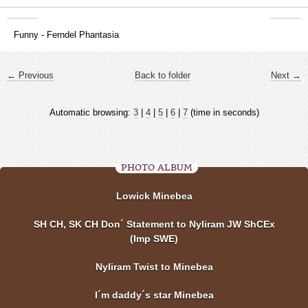
Funny - Ferndel Phantasia
← Previous
Back to folder
Next →
Automatic browsing:
3
|
4
|
5
|
6
|
7
(time in seconds)
PHOTO ALBUM
Lowick Minebea
SH CH, SK CH Don´ Statement to Nyliram JW ShCEx
(Imp SWE)
Nyliram Twist to Minebea
I´m daddy´s star Minebea