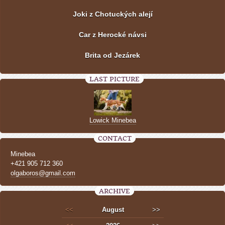
Joki z Chotuckých alejí
Car z Herocké návsi
Brita od Jezárek
LAST PICTURE
Lowick Minebea
CONTACT
Minebea
+421 905 712 360
olgaboros@gmail.com
ARCHIVE
<<
August
>>