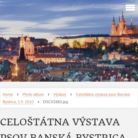
›
›
›
Home
Photo album
Výstavy
Celoštátna výstava psov Banská
›
Bystrica, 2.5. 2010
DSC01883.jpg
CELOŠTÁTNA VÝSTAVA
PSOV BANSKÁ BYSTRICA,