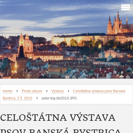
›
›
›
Home
Photo album
Výstavy
Celoštátna výstava psov Banská
›
Bystrica, 2.5. 2010
astor big bb2010.JPG
CELOŠTÁTNA VÝSTAVA
PSOV BANSKÁ BYSTRICA,