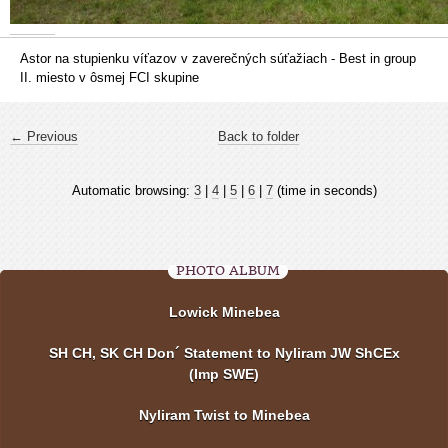
Astor na stupienku víťazov v zaverečných súťažiach - Best in group
II. miesto v ôsmej FCI skupine
← Previous
Back to folder
Automatic browsing:
3
|
4
|
5
|
6
|
7
(time in seconds)
PHOTO ALBUM
Lowick Minebea
SH CH, SK CH Don´ Statement to Nyliram JW ShCEx
(Imp SWE)
Nyliram Twist to Minebea