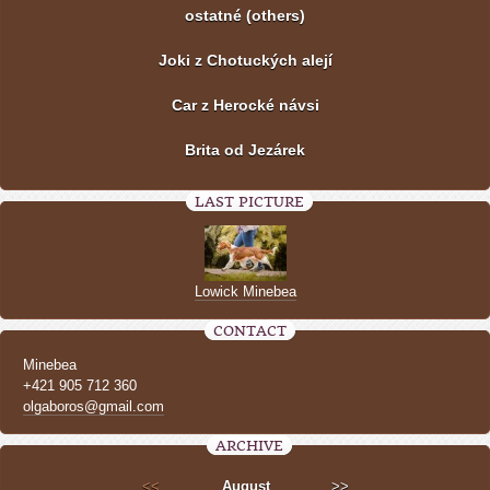
ostatné (others)
Joki z Chotuckých alejí
Car z Herocké návsi
Brita od Jezárek
LAST PICTURE
Lowick Minebea
CONTACT
Minebea
+421 905 712 360
olgaboros@gmail.com
ARCHIVE
<<
August
>>