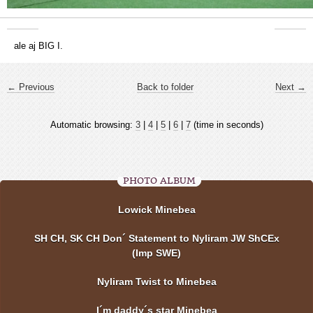
ale aj BIG I.
← Previous
Back to folder
Next →
Automatic browsing:
3
|
4
|
5
|
6
|
7
(time in seconds)
PHOTO ALBUM
Lowick Minebea
SH CH, SK CH Don´ Statement to Nyliram JW ShCEx
(Imp SWE)
Nyliram Twist to Minebea
I´m daddy´s star Minebea