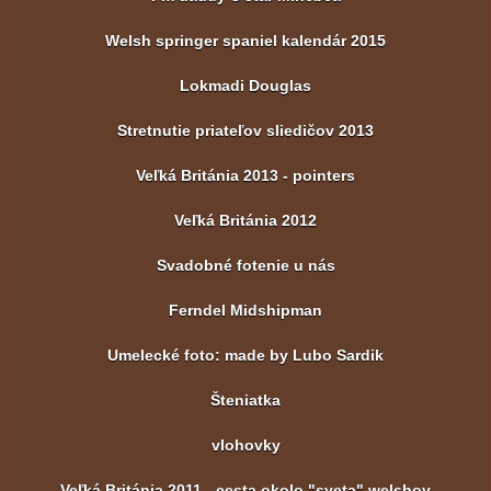
Welsh springer spaniel kalendár 2015
Lokmadi Douglas
Stretnutie priateľov sliedičov 2013
Veľká Británia 2013 - pointers
Veľká Británia 2012
Svadobné fotenie u nás
Ferndel Midshipman
Umelecké foto: made by Lubo Sardik
Šteniatka
vlohovky
Veľká Británia 2011 - cesta okolo "sveta" welshov