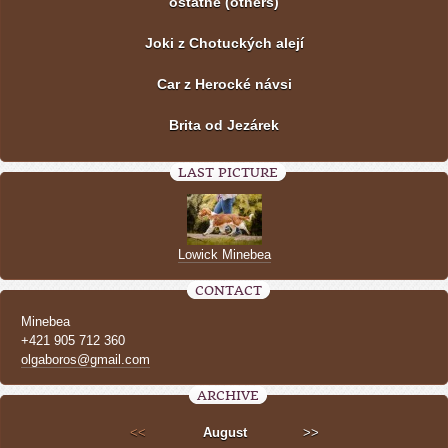
ostatné (others)
Joki z Chotuckých alejí
Car z Herocké návsi
Brita od Jezárek
LAST PICTURE
Lowick Minebea
CONTACT
Minebea
+421 905 712 360
olgaboros@gmail.com
ARCHIVE
<<
August
>>