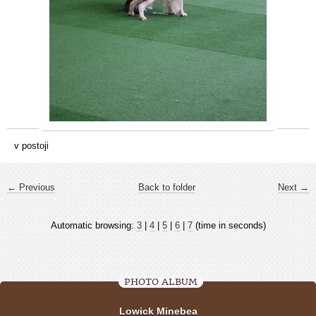
v postoji
← Previous
Back to folder
Next →
Automatic browsing:
3
|
4
|
5
|
6
|
7
(time in seconds)
PHOTO ALBUM
Lowick Minebea