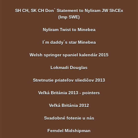
SH CH, SK CH Don´ Statement to Nyliram JW ShCEx
(Imp SWE)
Nyliram Twist to Minebea
I´m daddy´s star Minebea
Welsh springer spaniel kalendár 2015
Lokmadi Douglas
Stretnutie priateľov sliedičov 2013
Veľká Británia 2013 - pointers
Veľká Británia 2012
Svadobné fotenie u nás
Ferndel Midshipman