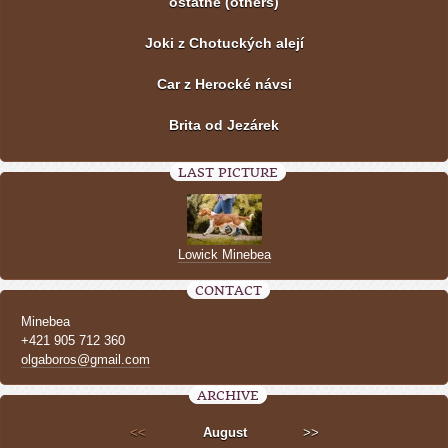
ostatné (others)
Joki z Chotuckých alejí
Car z Herocké návsi
Brita od Jezárek
LAST PICTURE
Lowick Minebea
CONTACT
Minebea
+421 905 712 360
olgaboros@gmail.com
ARCHIVE
<<
August
>>