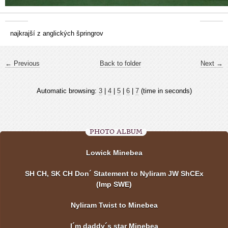
najkrajší z anglických špringrov
← Previous
Back to folder
Next →
Automatic browsing:
3
|
4
|
5
|
6
|
7
(time in seconds)
PHOTO ALBUM
Lowick Minebea
SH CH, SK CH Don´ Statement to Nyliram JW ShCEx
(Imp SWE)
Nyliram Twist to Minebea
I´m daddy´s star Minebea