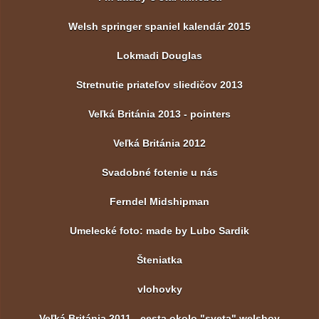
Welsh springer spaniel kalendár 2015
Lokmadi Douglas
Stretnutie priateľov sliedičov 2013
Veľká Británia 2013 - pointers
Veľká Británia 2012
Svadobné fotenie u nás
Ferndel Midshipman
Umelecké foto: made by Lubo Sardik
Šteniatka
vlohovky
Veľká Británia 2011 - cesta okolo "sveta" welshov