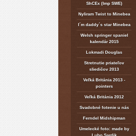
ShCEx (Imp SWE)
Nyliram Twist to Minebea
I´m daddy´s star Minebea
Welsh springer spaniel
kalendár 2015
Lokmadi Douglas
Stretnutie priateľov
sliedičov 2013
Veľká Británia 2013 -
pointers
Veľká Británia 2012
Svadobné fotenie u nás
Ferndel Midshipman
Umelecké foto: made by
Lubo Sardik