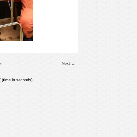
er
Next →
7
(time in seconds)