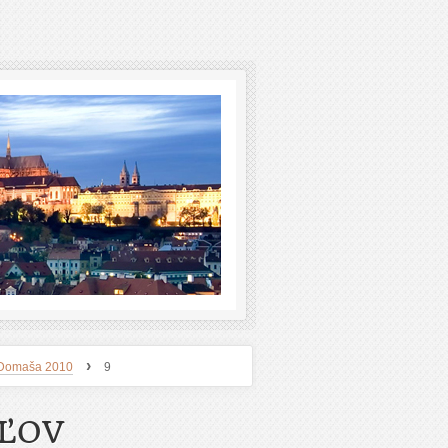
›
 - Domaša 2010
9
EĽOV