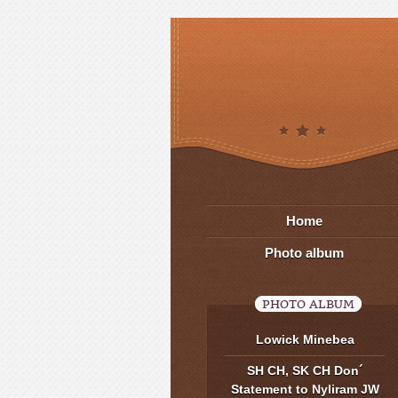
Home
Photo album
PHOTO ALBUM
Lowick Minebea
SH CH, SK CH Don´
Statement to Nyliram JW