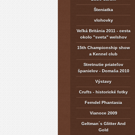
Šteniatka
vlohovky
Veľká Británia 2011 - cesta
okolo "sveta" welshov
15th Championship show
a Kennel club
Stretnutie priateľov
španielov - Domaša 2010
Výstavy
Crufts - historické fotky
Ferndel Phantasia
Vianoce 2009
Geltman´s Glitter And
Gold