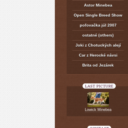
Astor Minebea
Open Single Breed Show
poľovačka júl 2007
ostatné (others)
Joki z Chotuckých alejí
Car z Herocké návsi
Brita od Jezárek
LAST PICTURE
Lowick Minebea