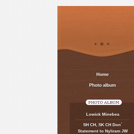
Home
Photo album
PHOTO ALBUM
Lowick Minebea
SH CH, SK CH Don´
Statement to Nyliram JW