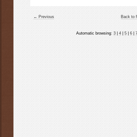
← Previous
Back to f
Automatic browsing:
3
|
4
|
5
|
6
|