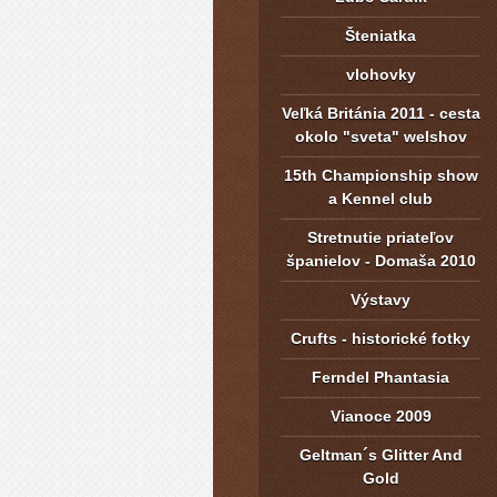
Šteniatka
vlohovky
Veľká Británia 2011 - cesta
okolo "sveta" welshov
15th Championship show
a Kennel club
Stretnutie priateľov
španielov - Domaša 2010
Výstavy
Crufts - historické fotky
Ferndel Phantasia
Vianoce 2009
Geltman´s Glitter And
Gold