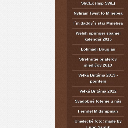
ShCEx (Imp SWE)
Nyliram Twist to Minebea
I´m daddy´s star Minebea
Welsh springer spaniel
kalendár 2015
Lokmadi Douglas
Stretnutie priateľov
sliedičov 2013
Veľká Británia 2013 -
pointers
Veľká Británia 2012
Svadobné fotenie u nás
Ferndel Midshipman
Umelecké foto: made by
Lubo Sardik