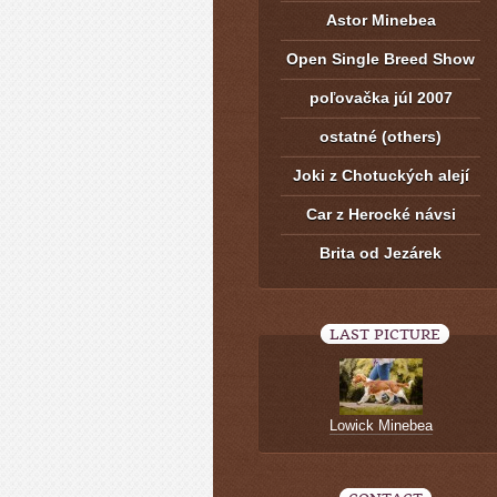
Astor Minebea
Open Single Breed Show
poľovačka júl 2007
ostatné (others)
Joki z Chotuckých alejí
Car z Herocké návsi
Brita od Jezárek
LAST PICTURE
Lowick Minebea