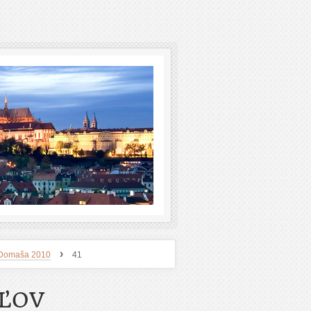
›
 - Domaša 2010
41
EĽOV