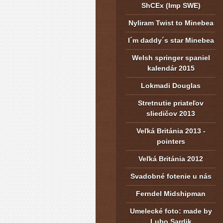
ShCEx (Imp SWE)
Nyliram Twist to Minebea
I´m daddy´s star Minebea
Welsh springer spaniel
kalendár 2015
Lokmadi Douglas
Stretnutie priateľov
sliedičov 2013
Veľká Británia 2013 -
pointers
Veľká Británia 2012
Svadobné fotenie u nás
Ferndel Midshipman
Umelecké foto: made by
Lubo Sardik