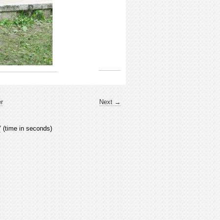
er
Next →
7
(time in seconds)