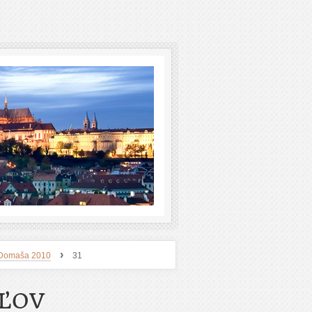
›
 - Domaša 2010
31
EĽOV