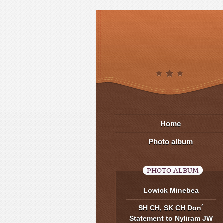
Home
Photo album
PHOTO ALBUM
Lowick Minebea
SH CH, SK CH Don´
Statement to Nyliram JW