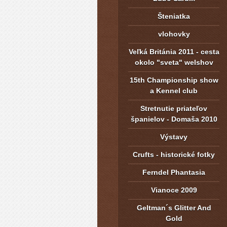
Šteniatka
vlohovky
Veľká Británia 2011 - cesta
okolo "sveta" welshov
15th Championship show
a Kennel club
Stretnutie priateľov
španielov - Domaša 2010
Výstavy
Crufts - historické fotky
Ferndel Phantasia
Vianoce 2009
Geltman´s Glitter And
Gold