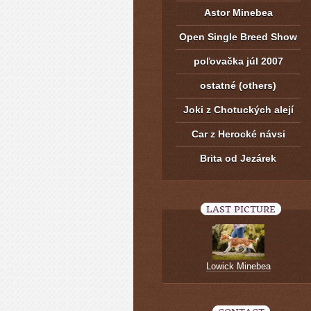
Astor Minebea
Open Single Breed Show
poľovačka júl 2007
ostatné (others)
Joki z Chotuckých alejí
Car z Herocké návsi
Brita od Jezárek
LAST PICTURE
Lowick Minebea