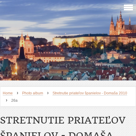
›
›
Home
Photo album
Stretnutie priateľov španielov - Domaša 2010
›
26a
STRETNUTIE PRIATEĽOV
ŠPANIELOV - DOMAŠA