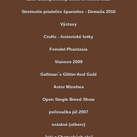
Stretnutie priateľov španielov - Domaša 2010
Výstavy
Crufts - historické fotky
Ferndel Phantasia
Vianoce 2009
Geltman´s Glitter And Gold
Astor Minebea
Open Single Breed Show
poľovačka júl 2007
ostatné (others)
Joki z Chotuckých alejí