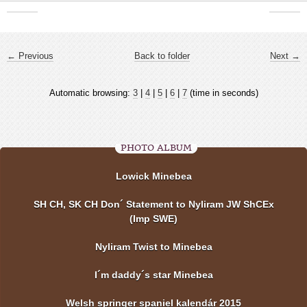
← Previous
Back to folder
Next →
Automatic browsing:
3
|
4
|
5
|
6
|
7
(time in seconds)
PHOTO ALBUM
Lowick Minebea
SH CH, SK CH Don´ Statement to Nyliram JW ShCEx
(Imp SWE)
Nyliram Twist to Minebea
I´m daddy´s star Minebea
Welsh springer spaniel kalendár 2015