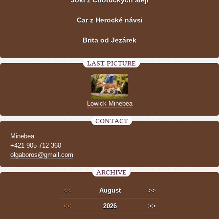
Car z Herocké návsi
Brita od Jezárek
LAST PICTURE
Lowick Minebea
CONTACT
Minebea
+421 905 712 360
olgaboros@gmail.com
ARCHIVE
<<
August
>>
<<
2026
>>