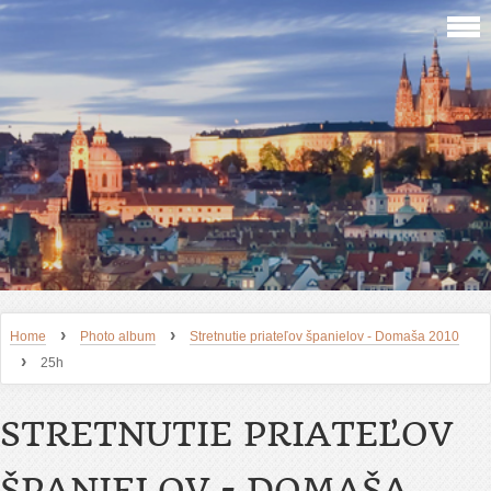
›
›
Home
Photo album
Stretnutie priateľov španielov - Domaša 2010
›
25h
STRETNUTIE PRIATEĽOV
ŠPANIELOV - DOMAŠA