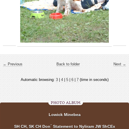
← Previous
Back to folder
Next →
Automatic browsing:
3
|
4
|
5
|
6
|
7
(time in seconds)
PHOTO ALBUM
Lowick Minebea
SH CH, SK CH Don´ Statement to Nyliram JW ShCEx