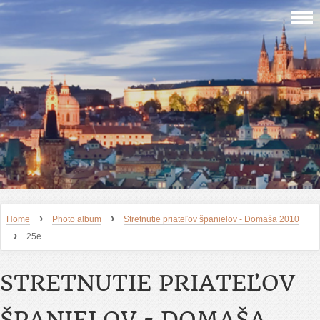
›
›
Home
Photo album
Stretnutie priateľov španielov - Domaša 2010
›
25e
STRETNUTIE PRIATEĽOV
ŠPANIELOV - DOMAŠA