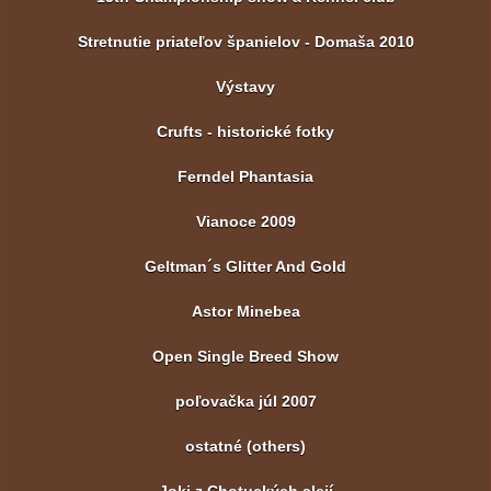
Stretnutie priateľov španielov - Domaša 2010
Výstavy
Crufts - historické fotky
Ferndel Phantasia
Vianoce 2009
Geltman´s Glitter And Gold
Astor Minebea
Open Single Breed Show
poľovačka júl 2007
ostatné (others)
Joki z Chotuckých alejí