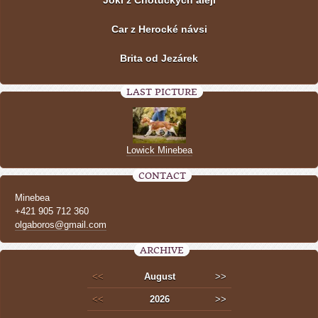
Car z Herocké návsi
Brita od Jezárek
LAST PICTURE
Lowick Minebea
CONTACT
Minebea
+421 905 712 360
olgaboros@gmail.com
ARCHIVE
<<
August
>>
<<
2026
>>