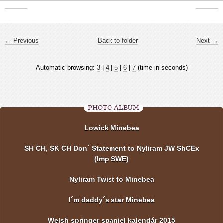
← Previous
Back to folder
Next →
Automatic browsing:
3
|
4
|
5
|
6
|
7
(time in seconds)
PHOTO ALBUM
Lowick Minebea
SH CH, SK CH Don´ Statement to Nyliram JW ShCEx
(Imp SWE)
Nyliram Twist to Minebea
I´m daddy´s star Minebea
Welsh springer spaniel kalendár 2015