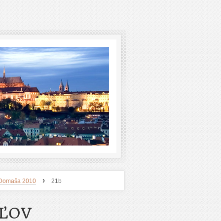
›
 - Domaša 2010
21b
EĽOV