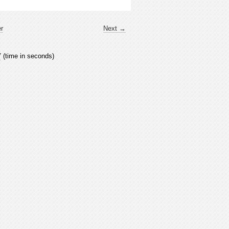
er
Next →
7
(time in seconds)