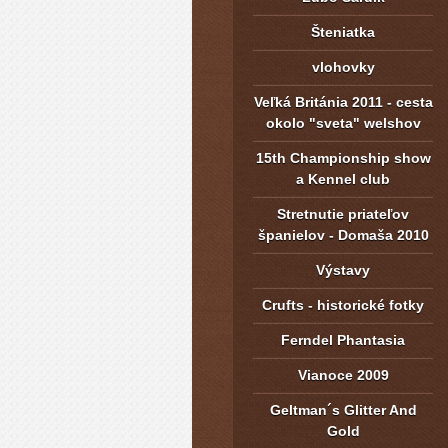
Šteniatka
vlohovky
Veľká Británia 2011 - cesta
okolo "sveta" welshov
15th Championship show
a Kennel club
Stretnutie priateľov
španielov - Domaša 2010
Výstavy
Crufts - historické fotky
Ferndel Phantasia
Vianoce 2009
Geltman´s Glitter And
Gold