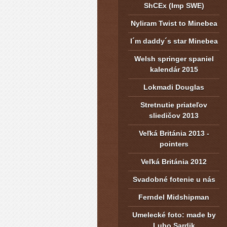
ShCEx (Imp SWE)
Nyliram Twist to Minebea
I´m daddy´s star Minebea
Welsh springer spaniel
kalendár 2015
Lokmadi Douglas
Stretnutie priateľov
sliedičov 2013
Veľká Británia 2013 -
pointers
Veľká Británia 2012
Svadobné fotenie u nás
Ferndel Midshipman
Umelecké foto: made by
Lubo Sardik