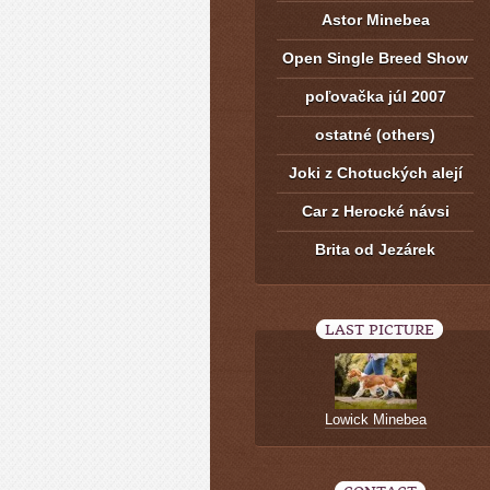
Astor Minebea
Open Single Breed Show
poľovačka júl 2007
ostatné (others)
Joki z Chotuckých alejí
Car z Herocké návsi
Brita od Jezárek
LAST PICTURE
Lowick Minebea