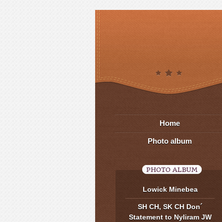
Home
Photo album
PHOTO ALBUM
Lowick Minebea
SH CH, SK CH Don´
Statement to Nyliram JW