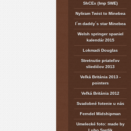
ShCEx (Imp SWE)
Nyliram Twist to Minebea
I´m daddy´s star Minebea
Welsh springer spaniel
kalendár 2015
Lokmadi Douglas
Stretnutie priateľov
sliedičov 2013
Veľká Británia 2013 -
pointers
Veľká Británia 2012
Svadobné fotenie u nás
Ferndel Midshipman
Umelecké foto: made by
Lubo Sardik