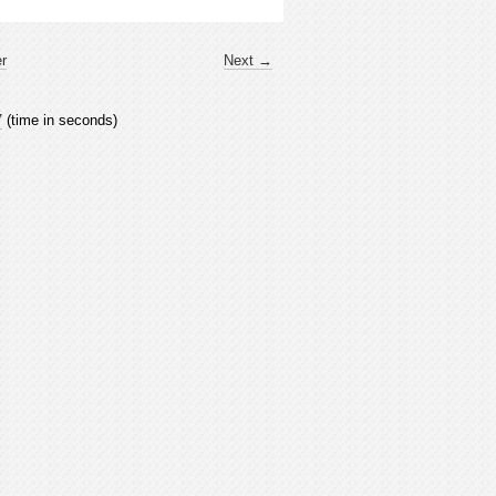
er
Next →
7
(time in seconds)