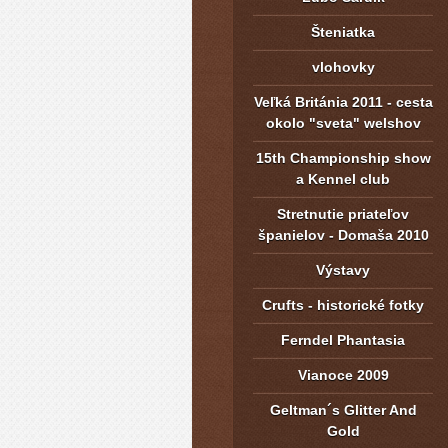
Šteniatka
vlohovky
Veľká Británia 2011 - cesta
okolo "sveta" welshov
15th Championship show
a Kennel club
Stretnutie priateľov
španielov - Domaša 2010
Výstavy
Crufts - historické fotky
Ferndel Phantasia
Vianoce 2009
Geltman´s Glitter And
Gold