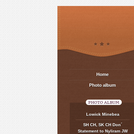
Home
Photo album
PHOTO ALBUM
Lowick Minebea
SH CH, SK CH Don´
Statement to Nyliram JW