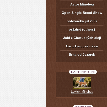
Astor Minebea
Open Single Breed Show
poľovačka júl 2007
ostatné (others)
Joki z Chotuckých alejí
Car z Herocké návsi
Brita od Jezárek
LAST PICTURE
Lowick Minebea