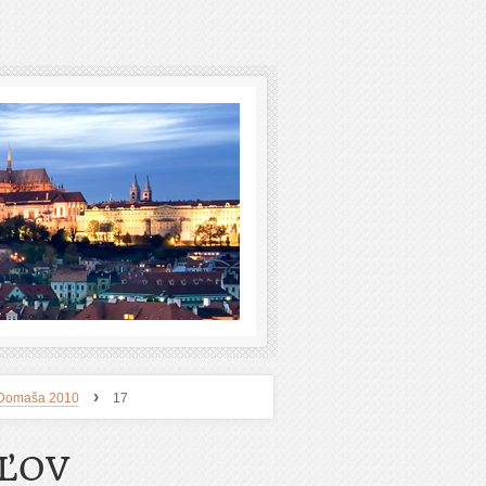
›
 - Domaša 2010
17
EĽOV