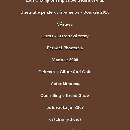
15th Championship show a Kennel club
Stretnutie priateľov španielov - Domaša 2010
Výstavy
Crufts - historické fotky
Ferndel Phantasia
Vianoce 2009
Geltman´s Glitter And Gold
Astor Minebea
Open Single Breed Show
poľovačka júl 2007
ostatné (others)