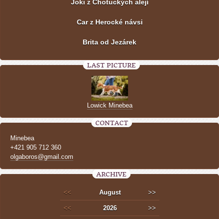
Joki z Chotuckých alejí
Car z Herocké návsi
Brita od Jezárek
LAST PICTURE
Lowick Minebea
CONTACT
Minebea
+421 905 712 360
olgaboros@gmail.com
ARCHIVE
<<
August
>>
<<
2026
>>