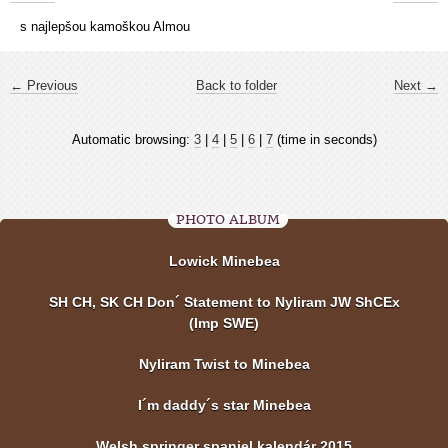
s najlepšou kamoškou Almou
← Previous
Back to folder
Next →
Automatic browsing:
3
|
4
|
5
|
6
|
7
(time in seconds)
PHOTO ALBUM
Lowick Minebea
SH CH, SK CH Don´ Statement to Nyliram JW ShCEx
(Imp SWE)
Nyliram Twist to Minebea
I´m daddy´s star Minebea
Welsh springer spaniel kalendár 2015