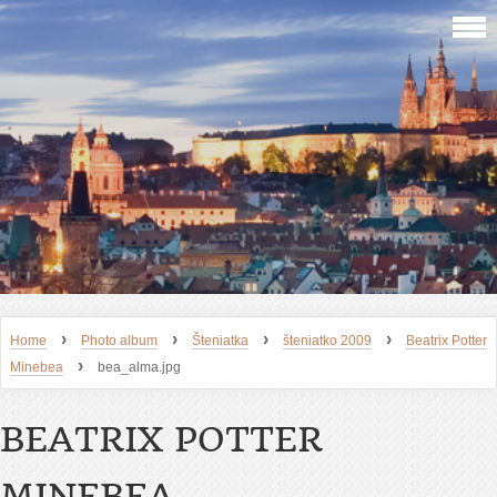
›
›
›
›
Home
Photo album
Šteniatka
šteniatko 2009
Beatrix Potter
›
Minebea
bea_alma.jpg
BEATRIX POTTER
MINEBEA