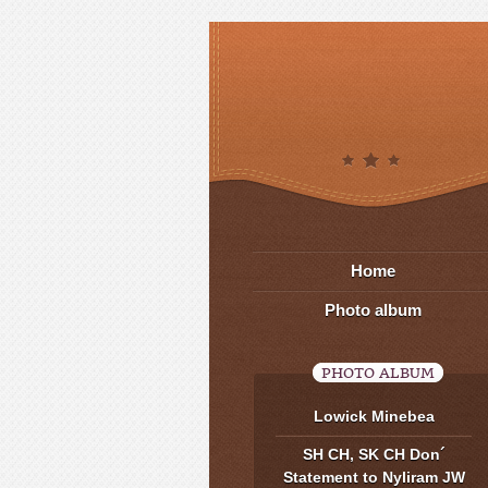
Home
Photo album
PHOTO ALBUM
Lowick Minebea
SH CH, SK CH Don´
Statement to Nyliram JW