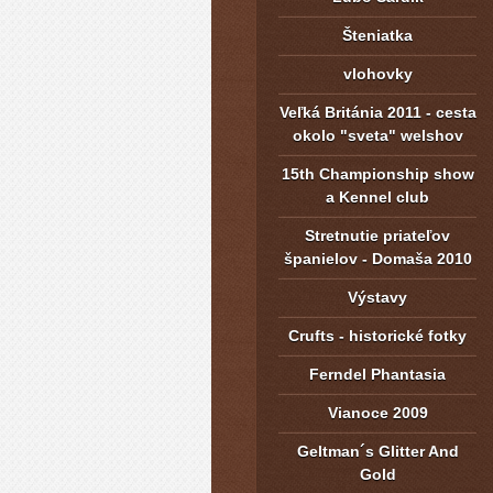
Šteniatka
vlohovky
Veľká Británia 2011 - cesta
okolo "sveta" welshov
15th Championship show
a Kennel club
Stretnutie priateľov
španielov - Domaša 2010
Výstavy
Crufts - historické fotky
Ferndel Phantasia
Vianoce 2009
Geltman´s Glitter And
Gold