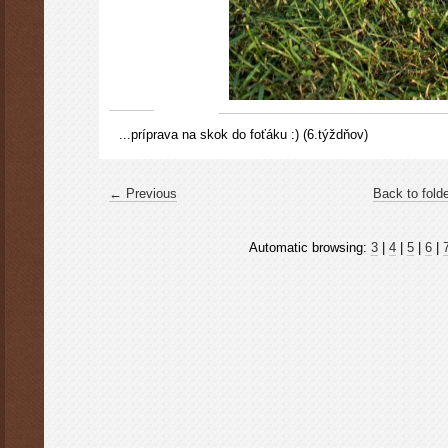
...príprava na skok do foťáku :) (6.týždňov)
← Previous
Back to fold
Automatic browsing:
3
|
4
|
5
|
6
|