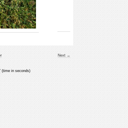
er
Next →
7
(time in seconds)