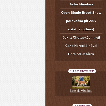
Astor Minebea
Open Single Breed Show
poľovačka júl 2007
ostatné (others)
Joki z Chotuckých alejí
Car z Herocké návsi
Brita od Jezárek
LAST PICTURE
Lowick Minebea