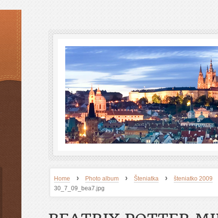
›
›
›
Home
Photo album
Šteniatka
šteniatko 2009
30_7_09_bea7.jpg