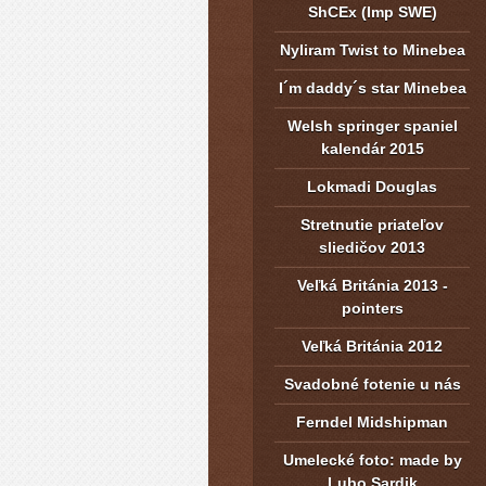
ShCEx (Imp SWE)
Nyliram Twist to Minebea
I´m daddy´s star Minebea
Welsh springer spaniel
kalendár 2015
Lokmadi Douglas
Stretnutie priateľov
sliedičov 2013
Veľká Británia 2013 -
pointers
Veľká Británia 2012
Svadobné fotenie u nás
Ferndel Midshipman
Umelecké foto: made by
Lubo Sardik