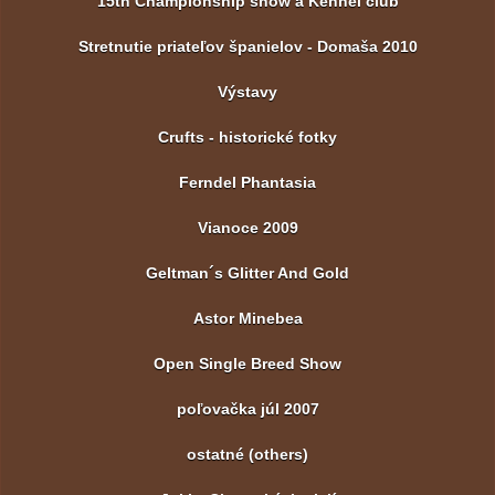
15th Championship show a Kennel club
Stretnutie priateľov španielov - Domaša 2010
Výstavy
Crufts - historické fotky
Ferndel Phantasia
Vianoce 2009
Geltman´s Glitter And Gold
Astor Minebea
Open Single Breed Show
poľovačka júl 2007
ostatné (others)