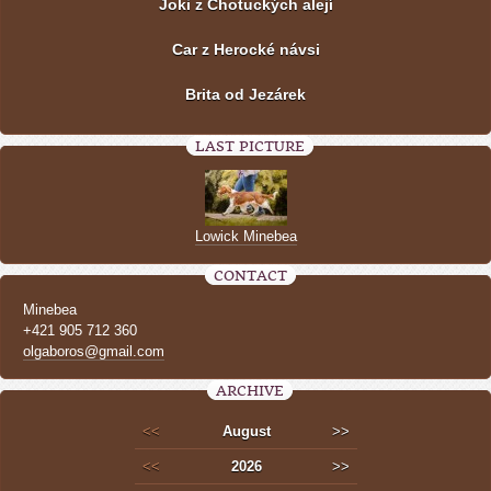
Joki z Chotuckých alejí
Car z Herocké návsi
Brita od Jezárek
LAST PICTURE
Lowick Minebea
CONTACT
Minebea
+421 905 712 360
olgaboros@gmail.com
ARCHIVE
<<
August
>>
<<
2026
>>