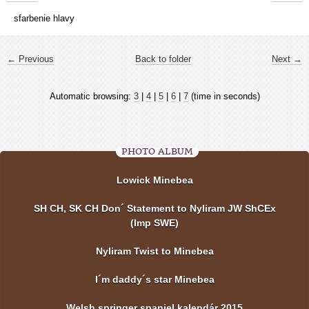
sfarbenie hlavy
← Previous
Back to folder
Next →
Automatic browsing:
3
|
4
|
5
|
6
|
7
(time in seconds)
PHOTO ALBUM
Lowick Minebea
SH CH, SK CH Don´ Statement to Nyliram JW ShCEx
(Imp SWE)
Nyliram Twist to Minebea
I´m daddy´s star Minebea
Welsh springer spaniel kalendár 2015