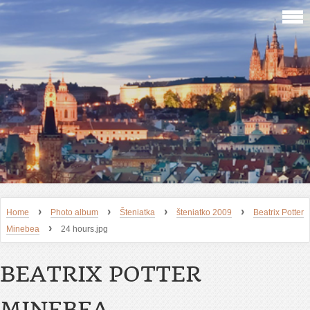
›
›
›
›
Home
Photo album
Šteniatka
šteniatko 2009
Beatrix Potter
›
Minebea
24 hours.jpg
BEATRIX POTTER
MINEBEA