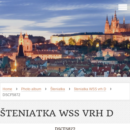
›
›
›
›
Home
Photo album
Šteniatka
šteniatka WSS vrh D
DSCF5872
ŠTENIATKA WSS VRH D
DSCF5872