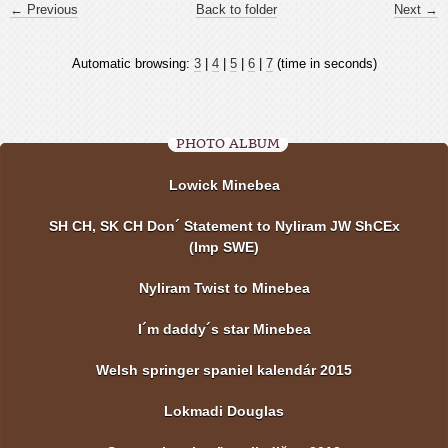
← Previous
Back to folder
Next →
Automatic browsing:
3
|
4
|
5
|
6
|
7
(time in seconds)
PHOTO ALBUM
Lowick Minebea
SH CH, SK CH Don´ Statement to Nyliram JW ShCEx
(Imp SWE)
Nyliram Twist to Minebea
I´m daddy´s star Minebea
Welsh springer spaniel kalendár 2015
Lokmadi Douglas