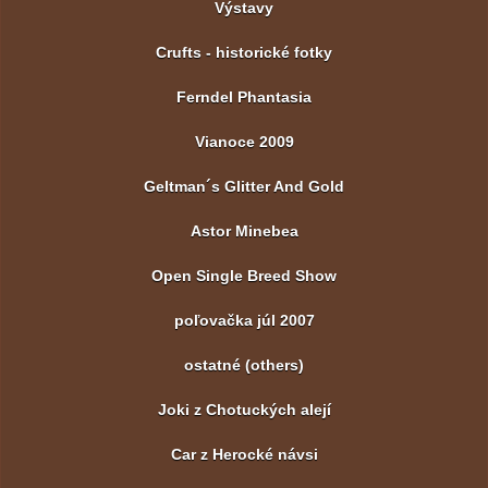
Výstavy
Crufts - historické fotky
Ferndel Phantasia
Vianoce 2009
Geltman´s Glitter And Gold
Astor Minebea
Open Single Breed Show
poľovačka júl 2007
ostatné (others)
Joki z Chotuckých alejí
Car z Herocké návsi