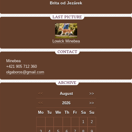
Brita od Jezárek
LAST PICTURE
Lowick Minebea
CONTACT
Minebea
+421 905 712 360
olgaboros@gmail.com
ARCHIVE
<<
August
>>
<<
2026
>>
Mo
Tu
We
Th
Fr
Sa
Su
1
2
3
4
5
6
7
8
9