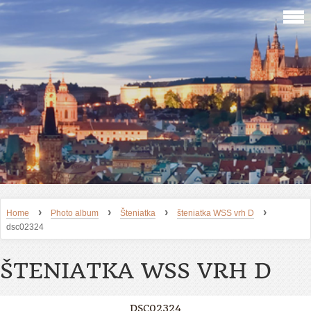
›
›
›
›
Home
Photo album
Šteniatka
šteniatka WSS vrh D
dsc02324
ŠTENIATKA WSS VRH D
DSC02324