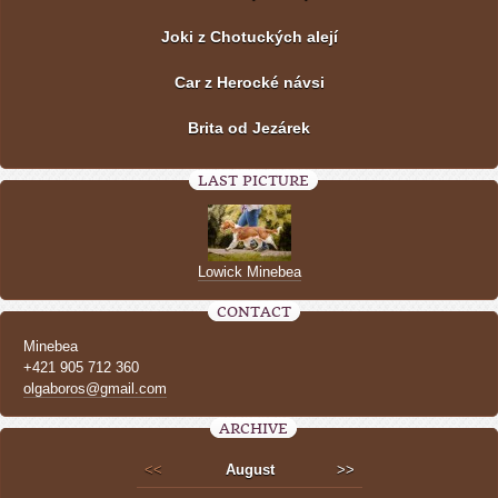
Joki z Chotuckých alejí
Car z Herocké návsi
Brita od Jezárek
LAST PICTURE
Lowick Minebea
CONTACT
Minebea
+421 905 712 360
olgaboros@gmail.com
ARCHIVE
<<
August
>>