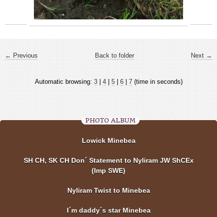
← Previous
Back to folder
Next →
Automatic browsing:
3
|
4
|
5
|
6
|
7
(time in seconds)
PHOTO ALBUM
Lowick Minebea
SH CH, SK CH Don´ Statement to Nyliram JW ShCEx
(Imp SWE)
Nyliram Twist to Minebea
I´m daddy´s star Minebea