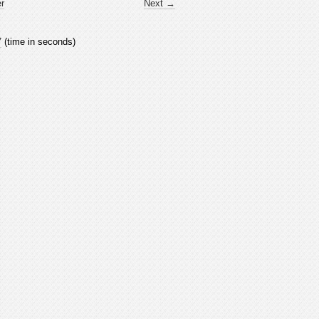
er
Next →
7
(time in seconds)