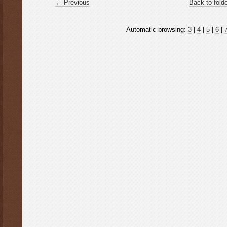
← Previous
Back to fold
Automatic browsing:
3
|
4
|
5
|
6
|