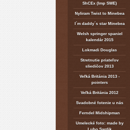
ShCEx (Imp SWE)
Nyliram Twist to Minebea
I´m daddy´s star Minebea
Welsh springer spaniel
kalendár 2015
Lokmadi Douglas
Stretnutie priateľov
sliedičov 2013
Veľká Británia 2013 -
pointers
Veľká Británia 2012
Svadobné fotenie u nás
Ferndel Midshipman
Umelecké foto: made by
Lubo Sardik