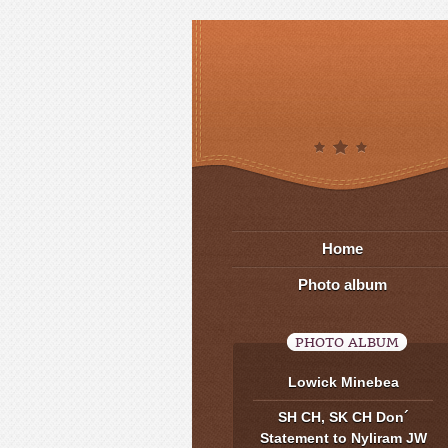
Home
Photo album
PHOTO ALBUM
Lowick Minebea
SH CH, SK CH Don´
Statement to Nyliram JW