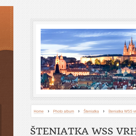
›
›
›
Home
Photo album
Šteniatka
šteniatka WSS v
ŠTENIATKA WSS VR