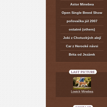
Astor Minebea
Open Single Breed Show
poľovačka júl 2007
ostatné (others)
Joki z Chotuckých alejí
Car z Herocké návsi
Brita od Jezárek
LAST PICTURE
Lowick Minebea