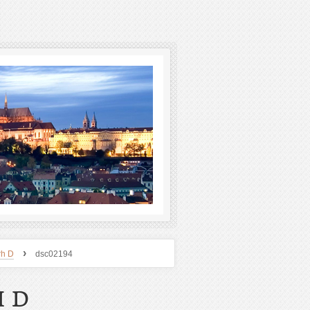
›
rh D
dsc02194
H D