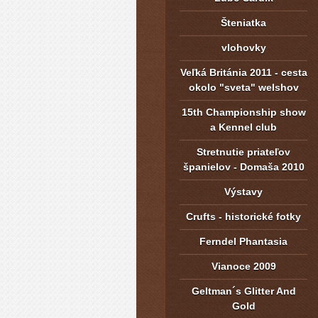
Šteniatka
vlohovky
Veľká Británia 2011 - cesta
okolo "sveta" welshov
15th Championship show
a Kennel club
Stretnutie priateľov
španielov - Domaša 2010
Výstavy
Crufts - historické fotky
Ferndel Phantasia
Vianoce 2009
Geltman´s Glitter And
Gold