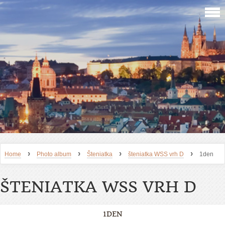
›
›
›
›
Home
Photo album
Šteniatka
šteniatka WSS vrh D
1den
ŠTENIATKA WSS VRH D
1DEN