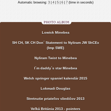
Automatic browsing:
3
|
4
|
5
|
6
|
7
(time in seconds)
PHOTO ALBUM
Lowick Minebea
SH CH, SK CH Don´ Statement to Nyliram JW ShCEx
(Imp SWE)
Nyliram Twist to Minebea
I´m daddy´s star Minebea
Welsh springer spaniel kalendár 2015
Lokmadi Douglas
Stretnutie priateľov sliedičov 2013
Veľká Británia 2013 - pointers