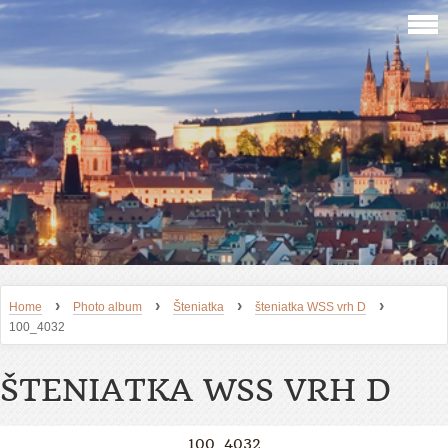
›
›
›
›
Home
Photo album
Šteniatka
šteniatka WSS vrh D
100_4032
ŠTENIATKA WSS VRH D
100_4032