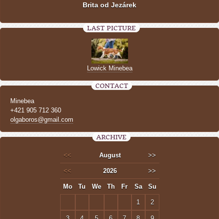
Brita od Jezárek
LAST PICTURE
Lowick Minebea
CONTACT
Minebea
+421 905 712 360
olgaboros@gmail.com
ARCHIVE
<<
August
>>
<<
2026
>>
Mo
Tu
We
Th
Fr
Sa
Su
1
2
3
4
5
6
7
8
9