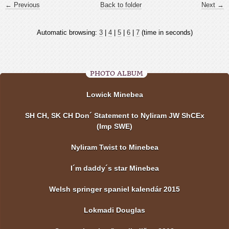
← Previous
Back to folder
Next →
Automatic browsing:
3
|
4
|
5
|
6
|
7
(time in seconds)
PHOTO ALBUM
Lowick Minebea
SH CH, SK CH Don´ Statement to Nyliram JW ShCEx
(Imp SWE)
Nyliram Twist to Minebea
I´m daddy´s star Minebea
Welsh springer spaniel kalendár 2015
Lokmadi Douglas