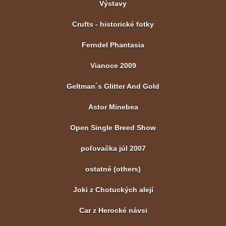
Výstavy
Crufts - historické fotky
Ferndel Phantasia
Vianoce 2009
Geltman´s Glitter And Gold
Astor Minebea
Open Single Breed Show
poľovačka júl 2007
ostatné (others)
Joki z Chotuckých alejí
Car z Herocké návsi