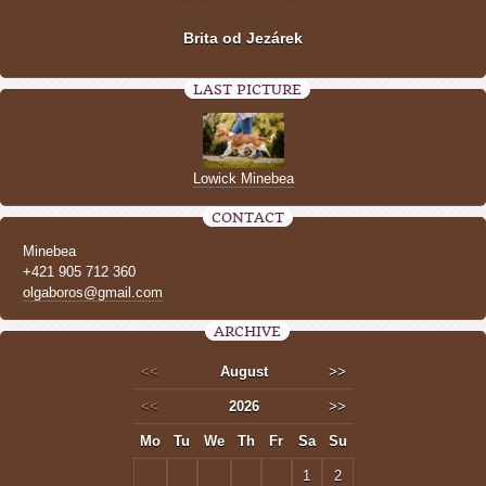
Brita od Jezárek
LAST PICTURE
Lowick Minebea
CONTACT
Minebea
+421 905 712 360
olgaboros@gmail.com
ARCHIVE
<<
August
>>
<<
2026
>>
Mo
Tu
We
Th
Fr
Sa
Su
1
2