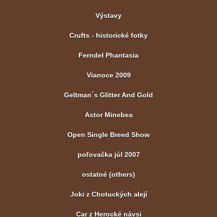
Výstavy
Crufts - historické fotky
Ferndel Phantasia
Vianoce 2009
Geltman´s Glitter And Gold
Astor Minebea
Open Single Breed Show
poľovačka júl 2007
ostatné (others)
Joki z Chotuckých alejí
Car z Herocké návsi