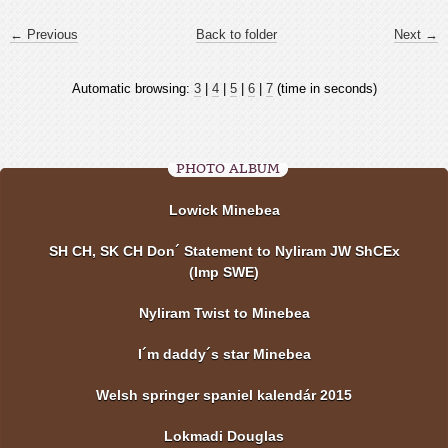
← Previous
Back to folder
Next →
Automatic browsing:
3
|
4
|
5
|
6
|
7
(time in seconds)
PHOTO ALBUM
Lowick Minebea
SH CH, SK CH Don´ Statement to Nyliram JW ShCEx
(Imp SWE)
Nyliram Twist to Minebea
I´m daddy´s star Minebea
Welsh springer spaniel kalendár 2015
Lokmadi Douglas