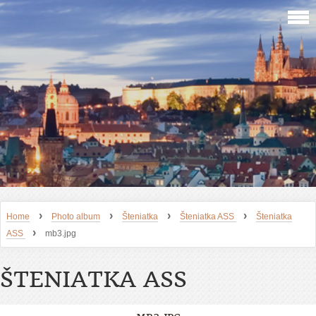
›
›
›
›
Home
Photo album
Šteniatka
Šteniatka ASS
Šteniatka
›
ASS
mb3.jpg
ŠTENIATKA ASS