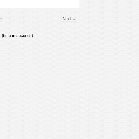
er
Next →
7
(time in seconds)