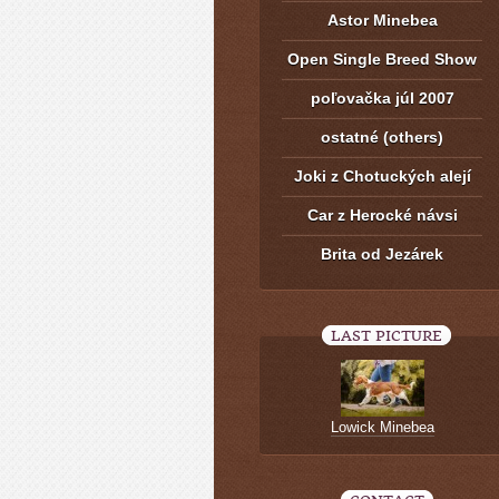
Astor Minebea
Open Single Breed Show
poľovačka júl 2007
ostatné (others)
Joki z Chotuckých alejí
Car z Herocké návsi
Brita od Jezárek
LAST PICTURE
Lowick Minebea