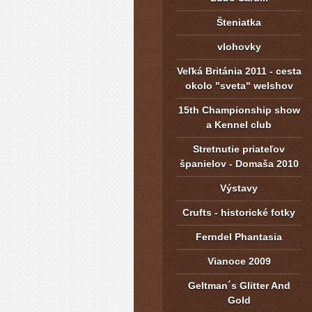
Šteniatka
vlohovky
Veľká Británia 2011 - cesta
okolo "sveta" welshov
15th Championship show
a Kennel club
Stretnutie priateľov
španielov - Domaša 2010
Výstavy
Crufts - historické fotky
Ferndel Phantasia
Vianoce 2009
Geltman´s Glitter And
Gold