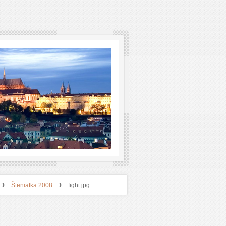
›
›
Šteniatka 2008
fight.jpg