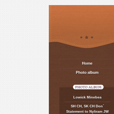
Home
Photo album
PHOTO ALBUM
Lowick Minebea
SH CH, SK CH Don´
Statement to Nyliram JW