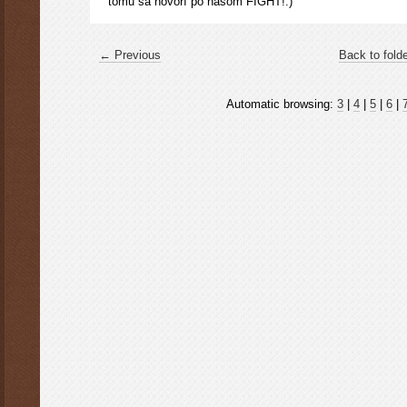
tomu sa hovorí po našom FIGHT!:)
← Previous
Back to fold
Automatic browsing:
3
|
4
|
5
|
6
|