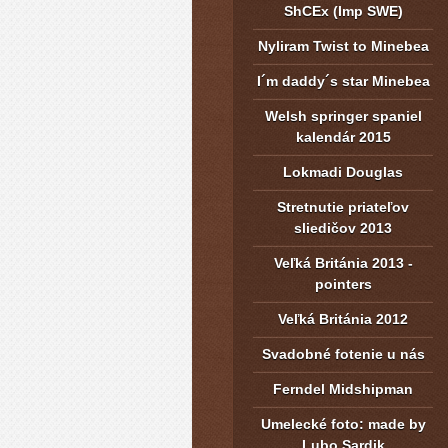
ShCEx (Imp SWE)
Nyliram Twist to Minebea
I´m daddy´s star Minebea
Welsh springer spaniel
kalendár 2015
Lokmadi Douglas
Stretnutie priateľov
sliedičov 2013
Veľká Británia 2013 -
pointers
Veľká Británia 2012
Svadobné fotenie u nás
Ferndel Midshipman
Umelecké foto: made by
Lubo Sardik