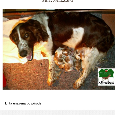
BRITA-ALL2.JPG
Brita unavená po pôrode