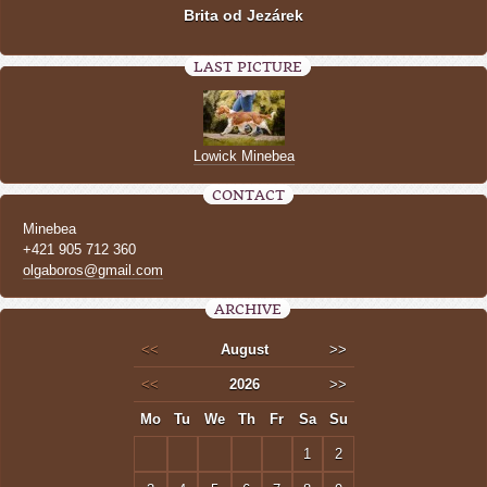
Brita od Jezárek
LAST PICTURE
Lowick Minebea
CONTACT
Minebea
+421 905 712 360
olgaboros@gmail.com
ARCHIVE
<<
August
>>
<<
2026
>>
Mo
Tu
We
Th
Fr
Sa
Su
1
2