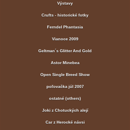
Výstavy
Crufts - historické fotky
Ferndel Phantasia
Vianoce 2009
Geltman´s Glitter And Gold
Astor Minebea
Open Single Breed Show
poľovačka júl 2007
ostatné (others)
Joki z Chotuckých alejí
Car z Herocké návsi