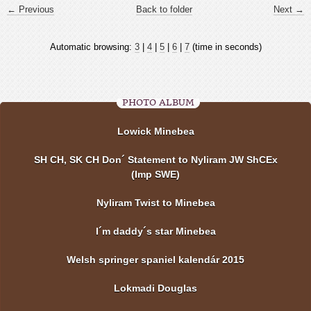
← Previous
Back to folder
Next →
Automatic browsing:
3
|
4
|
5
|
6
|
7
(time in seconds)
PHOTO ALBUM
Lowick Minebea
SH CH, SK CH Don´ Statement to Nyliram JW ShCEx
(Imp SWE)
Nyliram Twist to Minebea
I´m daddy´s star Minebea
Welsh springer spaniel kalendár 2015
Lokmadi Douglas