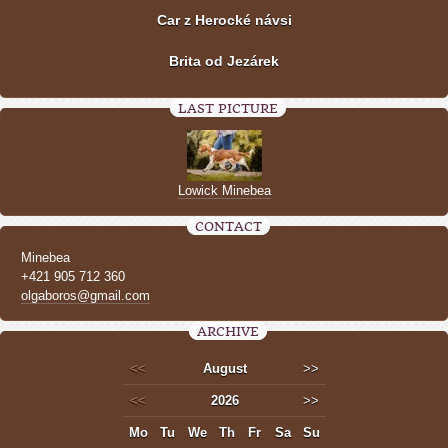
Car z Herocké návsi
Brita od Jezárek
LAST PICTURE
Lowick Minebea
CONTACT
Minebea
+421 905 712 360
olgaboros@gmail.com
ARCHIVE
<<
August
>>
<<
2026
>>
Mo
Tu
We
Th
Fr
Sa
Su