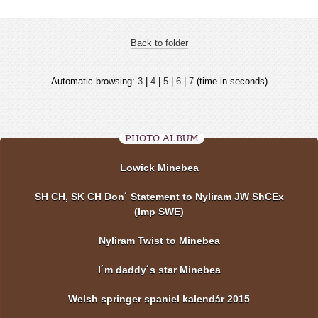
Back to folder
Automatic browsing:
3
|
4
|
5
|
6
|
7
(time in seconds)
PHOTO ALBUM
Lowick Minebea
SH CH, SK CH Don´ Statement to Nyliram JW ShCEx
(Imp SWE)
Nyliram Twist to Minebea
I´m daddy´s star Minebea
Welsh springer spaniel kalendár 2015