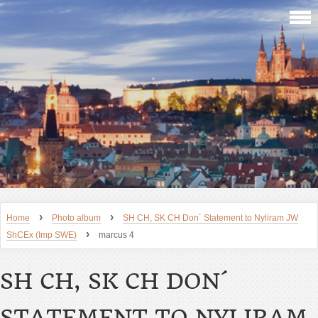
›
›
Home
Photo album
SH CH, SK CH Don´ Statement to Nyliram JW
›
ShCEx (Imp SWE)
marcus 4
SH CH, SK CH DON´
STATEMENT TO NYLIRAM