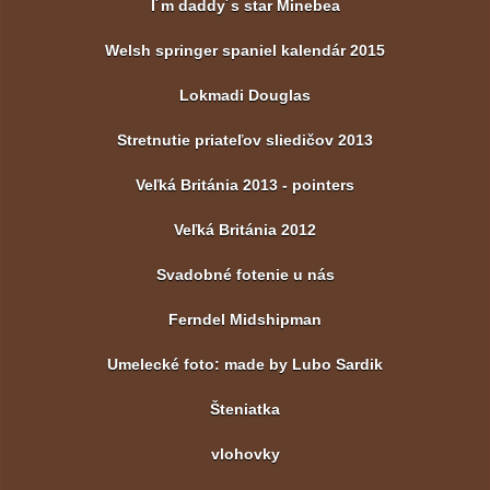
I´m daddy´s star Minebea
Welsh springer spaniel kalendár 2015
Lokmadi Douglas
Stretnutie priateľov sliedičov 2013
Veľká Británia 2013 - pointers
Veľká Británia 2012
Svadobné fotenie u nás
Ferndel Midshipman
Umelecké foto: made by Lubo Sardik
Šteniatka
vlohovky