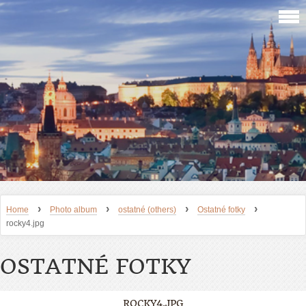
›
›
›
›
Home
Photo album
ostatné (others)
Ostatné fotky
rocky4.jpg
OSTATNÉ FOTKY
ROCKY4.JPG