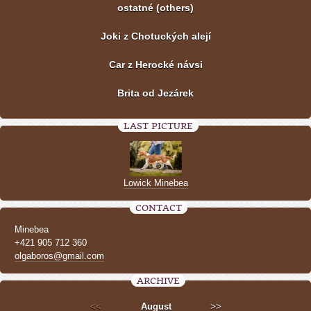
ostatné (others)
Joki z Chotuckých alejí
Car z Herocké návsi
Brita od Jezárek
LAST PICTURE
Lowick Minebea
CONTACT
Minebea
+421 905 712 360
olgaboros@gmail.com
ARCHIVE
<<
August
>>