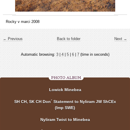
Rocky v marci 2008
← Previous
Back to folder
Next →
Automatic browsing:
3
|
4
|
5
|
6
|
7
(time in seconds)
PHOTO ALBUM
Lowick Minebea
SH CH, SK CH Don´ Statement to Nyliram JW ShCEx
(Imp SWE)
Nyliram Twist to Minebea