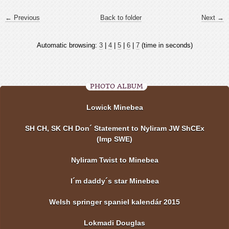
← Previous
Back to folder
Next →
Automatic browsing:
3
|
4
|
5
|
6
|
7
(time in seconds)
PHOTO ALBUM
Lowick Minebea
SH CH, SK CH Don´ Statement to Nyliram JW ShCEx
(Imp SWE)
Nyliram Twist to Minebea
I´m daddy´s star Minebea
Welsh springer spaniel kalendár 2015
Lokmadi Douglas