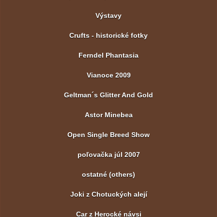
Výstavy
Crufts - historické fotky
Ferndel Phantasia
Vianoce 2009
Geltman´s Glitter And Gold
Astor Minebea
Open Single Breed Show
poľovačka júl 2007
ostatné (others)
Joki z Chotuckých alejí
Car z Herocké návsi