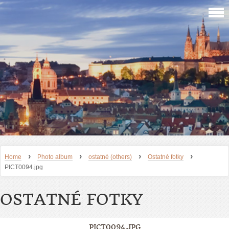
›
›
›
›
Home
Photo album
ostatné (others)
Ostatné fotky
PICT0094.jpg
OSTATNÉ FOTKY
PICT0094.JPG