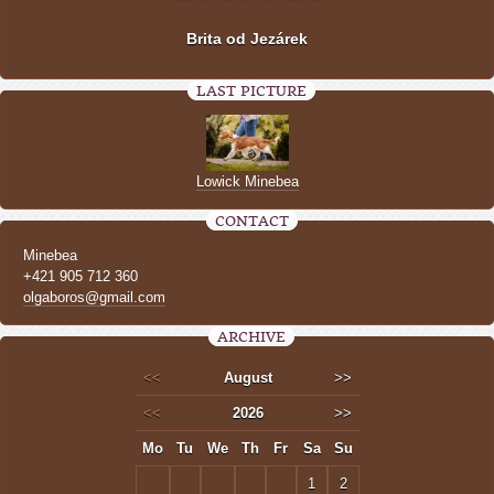
Brita od Jezárek
LAST PICTURE
Lowick Minebea
CONTACT
Minebea
+421 905 712 360
olgaboros@gmail.com
ARCHIVE
<<
August
>>
<<
2026
>>
Mo
Tu
We
Th
Fr
Sa
Su
1
2