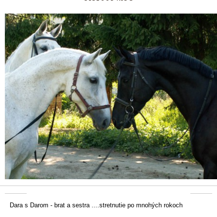
Dara s Darom - brat a sestra ....stretnutie po mnohých rokoch