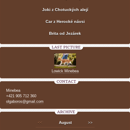
Joki z Chotuckých alejí
Car z Herocké návsi
Brita od Jezárek
LAST PICTURE
Lowick Minebea
CONTACT
Minebea
+421 905 712 360
olgaboros@gmail.com
ARCHIVE
<<
August
>>