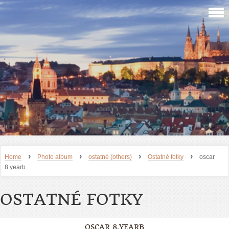
›
›
›
›
Home
Photo album
ostatné (others)
Ostatné fotky
oscar
8.yearb
OSTATNÉ FOTKY
OSCAR 8.YEARB