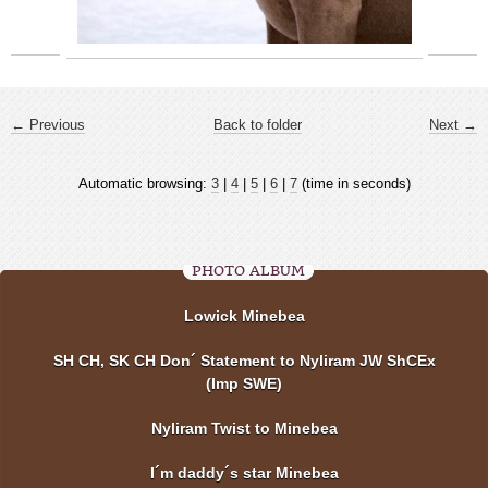
← Previous
Back to folder
Next →
Automatic browsing:
3
|
4
|
5
|
6
|
7
(time in seconds)
PHOTO ALBUM
Lowick Minebea
SH CH, SK CH Don´ Statement to Nyliram JW ShCEx
(Imp SWE)
Nyliram Twist to Minebea
I´m daddy´s star Minebea