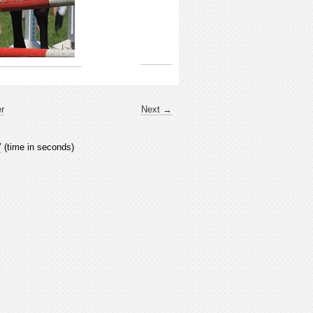
er
Next →
7
(time in seconds)