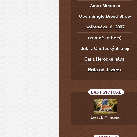
Astor Minebea
Open Single Breed Show
poľovačka júl 2007
ostatné (others)
Joki z Chotuckých alejí
Car z Herocké návsi
Brita od Jezárek
LAST PICTURE
Lowick Minebea