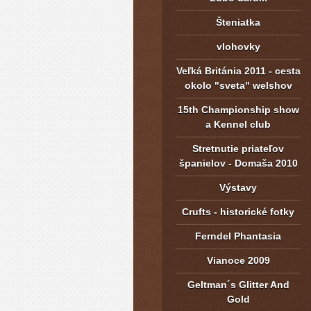
Šteniatka
vlohovky
Veľká Británia 2011 - cesta
okolo "sveta" welshov
15th Championship show
a Kennel club
Stretnutie priateľov
španielov - Domaša 2010
Výstavy
Crufts - historické fotky
Ferndel Phantasia
Vianoce 2009
Geltman´s Glitter And
Gold