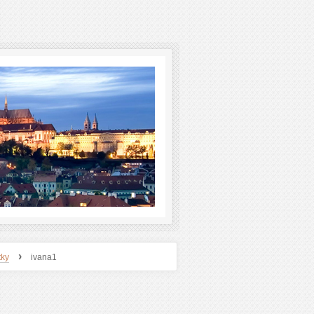
›
tky
ivana1