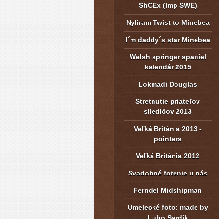
ShCEx (Imp SWE)
Nyliram Twist to Minebea
I´m daddy´s star Minebea
Welsh springer spaniel
kalendár 2015
Lokmadi Douglas
Stretnutie priateľov
sliedičov 2013
Veľká Británia 2013 -
pointers
Veľká Británia 2012
Svadobné fotenie u nás
Ferndel Midshipman
Umelecké foto: made by
Lubo Sardik