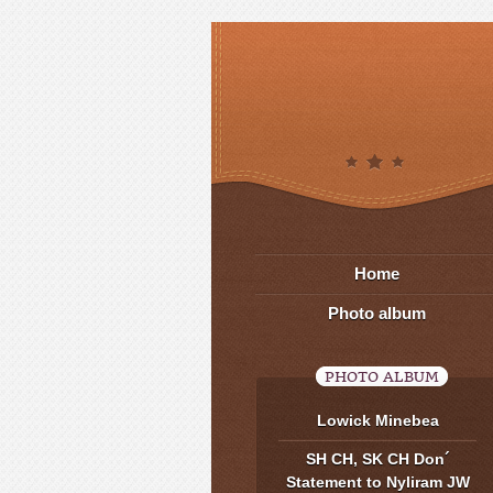
Home
Photo album
PHOTO ALBUM
Lowick Minebea
SH CH, SK CH Don´
Statement to Nyliram JW