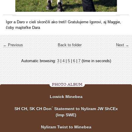
Igor a Daro v cieli skončili ako tretí! Gratulujeme Igorovi, aj Maggie,
čoby majiteľke Dara
← Previous
Back to folder
Next →
Automatic browsing:
3
|
4
|
5
|
6
|
7
(time in seconds)
PHOTO ALBUM
Lowick Minebea
SH CH, SK CH Don´ Statement to Nyliram JW ShCEx
(Imp SWE)
Nyliram Twist to Minebea