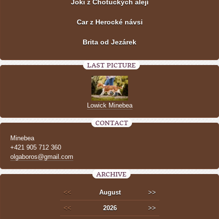
Joki z Chotuckých alejí
Car z Herocké návsi
Brita od Jezárek
LAST PICTURE
Lowick Minebea
CONTACT
Minebea
+421 905 712 360
olgaboros@gmail.com
ARCHIVE
<<
August
>>
<<
2026
>>