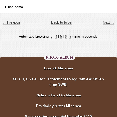
u nás doma
← Previous
Back to folder
Next →
Automatic browsing:
3
|
4
|
5
|
6
|
7
(time in seconds)
PHOTO ALBUM
Lowick Minebea
SH CH, SK CH Don´ Statement to Nyliram JW ShCEx
(Imp SWE)
Nyliram Twist to Minebea
I´m daddy´s star Minebea
Welsh springer spaniel kalendár 2015