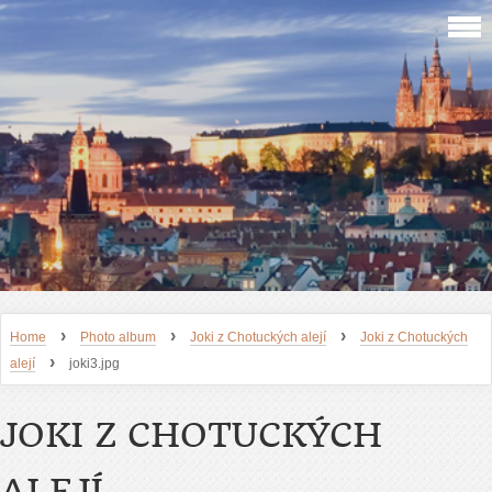
›
›
›
Home
Photo album
Joki z Chotuckých alejí
Joki z Chotuckých
›
alejí
joki3.jpg
JOKI Z CHOTUCKÝCH
ALEJÍ