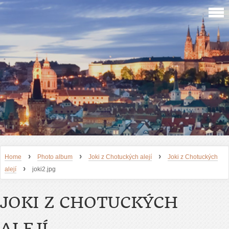
›
›
›
Home
Photo album
Joki z Chotuckých alejí
Joki z Chotuckých
›
alejí
joki2.jpg
JOKI Z CHOTUCKÝCH
ALEJÍ