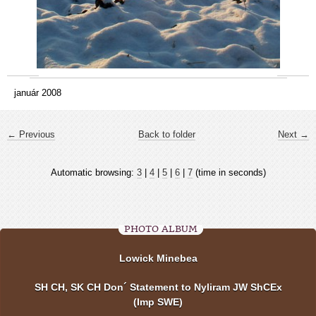
január 2008
← Previous
Back to folder
Next →
Automatic browsing:
3
|
4
|
5
|
6
|
7
(time in seconds)
PHOTO ALBUM
Lowick Minebea
SH CH, SK CH Don´ Statement to Nyliram JW ShCEx
(Imp SWE)