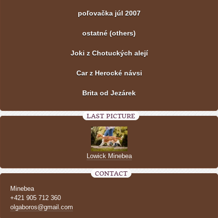
poľovačka júl 2007
ostatné (others)
Joki z Chotuckých alejí
Car z Herocké návsi
Brita od Jezárek
LAST PICTURE
Lowick Minebea
CONTACT
Minebea
+421 905 712 360
olgaboros@gmail.com