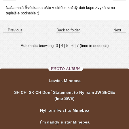
Naša malá Švédka sa ešte v októbri každý deň kúpe.Zvyká si na
teplejšie podnebie :)
← Previous
Back to folder
Next →
Automatic browsing:
3
|
4
|
5
|
6
|
7
(time in seconds)
PHOTO ALBUM
Lowick Minebea
SH CH, SK CH Don´ Statement to Nyliram JW ShCEx
(Imp SWE)
Nyliram Twist to Minebea
I´m daddy´s star Minebea