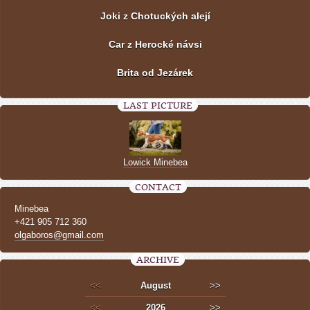
Joki z Chotuckých alejí
Car z Herocké návsi
Brita od Jezárek
LAST PICTURE
Lowick Minebea
CONTACT
Minebea
+421 905 712 360
olgaboros@gmail.com
ARCHIVE
<<
August
>>
<<
2026
>>