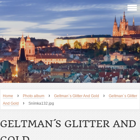
›
›
›
Home
Photo album
Geltman´s Glitter And Gold
Geltman´s Glitter
›
And Gold
Snímka132.jpg
GELTMAN´S GLITTER AND
GOLD