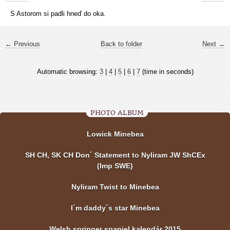
S Astorom si padli hneď do oka.
← Previous
Back to folder
Next →
Automatic browsing:
3
|
4
|
5
|
6
|
7
(time in seconds)
PHOTO ALBUM
Lowick Minebea
SH CH, SK CH Don´ Statement to Nyliram JW ShCEx
(Imp SWE)
Nyliram Twist to Minebea
I´m daddy´s star Minebea
Welsh springer spaniel kalendár 2015