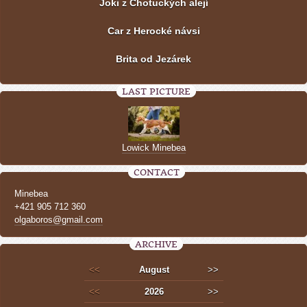
Joki z Chotuckých alejí
Car z Herocké návsi
Brita od Jezárek
LAST PICTURE
Lowick Minebea
CONTACT
Minebea
+421 905 712 360
olgaboros@gmail.com
ARCHIVE
<<
August
>>
<<
2026
>>