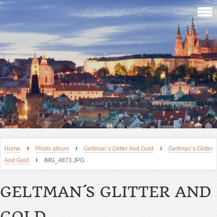
›
›
›
Home
Photo album
Geltman´s Glitter And Gold
Geltman´s Glitter
›
And Gold
IMG_4873.JPG
GELTMAN´S GLITTER AND
GOLD