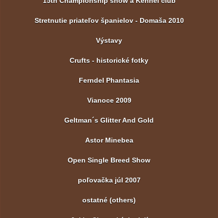
15th Championship show a Kennel club
Stretnutie priateľov španielov - Domaša 2010
Výstavy
Crufts - historické fotky
Ferndel Phantasia
Vianoce 2009
Geltman´s Glitter And Gold
Astor Minebea
Open Single Breed Show
poľovačka júl 2007
ostatné (others)