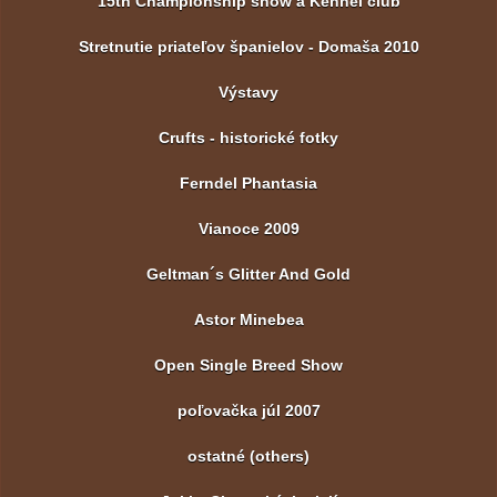
15th Championship show a Kennel club
Stretnutie priateľov španielov - Domaša 2010
Výstavy
Crufts - historické fotky
Ferndel Phantasia
Vianoce 2009
Geltman´s Glitter And Gold
Astor Minebea
Open Single Breed Show
poľovačka júl 2007
ostatné (others)