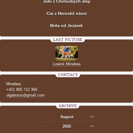
Joki z Chotuckých alejí
Car z Herocké návsi
Brita od Jezárek
LAST PICTURE
Lowick Minebea
CONTACT
Minebea
+421 905 712 360
olgaboros@gmail.com
ARCHIVE
<<
August
>>
<<
2026
>>