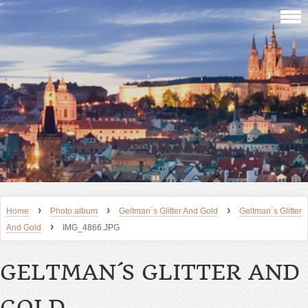
›
›
›
Home
Photo album
Geltman´s Glitter And Gold
Geltman´s Glitter
›
And Gold
IMG_4866.JPG
GELTMAN´S GLITTER AND
GOLD