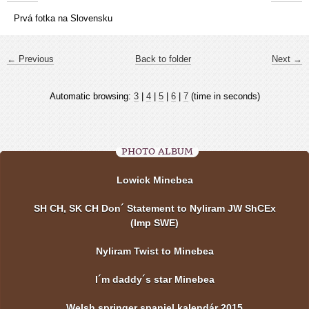
Prvá fotka na Slovensku
← Previous
Back to folder
Next →
Automatic browsing:
3
|
4
|
5
|
6
|
7
(time in seconds)
PHOTO ALBUM
Lowick Minebea
SH CH, SK CH Don´ Statement to Nyliram JW ShCEx
(Imp SWE)
Nyliram Twist to Minebea
I´m daddy´s star Minebea
Welsh springer spaniel kalendár 2015