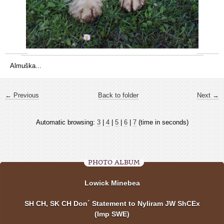
Almuška...
← Previous
Back to folder
Next →
Automatic browsing:
3
|
4
|
5
|
6
|
7
(time in seconds)
PHOTO ALBUM
Lowick Minebea
SH CH, SK CH Don´ Statement to Nyliram JW ShCEx
(Imp SWE)