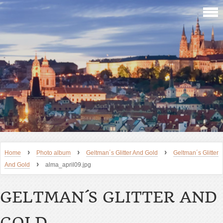
›
›
›
Home
Photo album
Geltman´s Glitter And Gold
Geltman´s Glitter
›
And Gold
alma_april09.jpg
GELTMAN´S GLITTER AND
GOLD