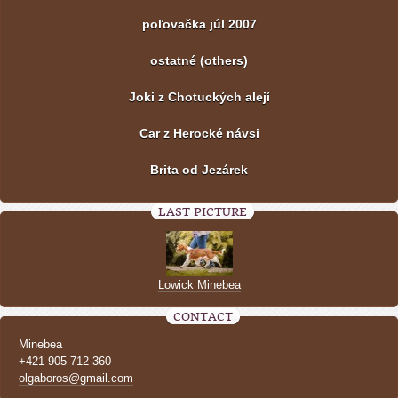
poľovačka júl 2007
ostatné (others)
Joki z Chotuckých alejí
Car z Herocké návsi
Brita od Jezárek
LAST PICTURE
Lowick Minebea
CONTACT
Minebea
+421 905 712 360
olgaboros@gmail.com