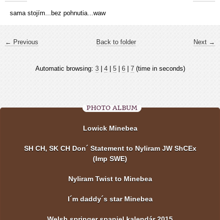
sama stojím...bez pohnutia...waw
← Previous
Back to folder
Next →
Automatic browsing:
3
|
4
|
5
|
6
|
7
(time in seconds)
PHOTO ALBUM
Lowick Minebea
SH CH, SK CH Don´ Statement to Nyliram JW ShCEx
(Imp SWE)
Nyliram Twist to Minebea
I´m daddy´s star Minebea
Welsh springer spaniel kalendár 2015