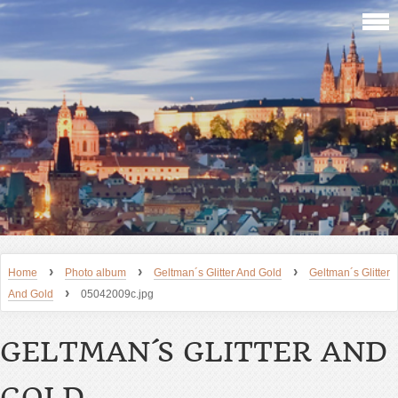
›
›
›
Home
Photo album
Geltman´s Glitter And Gold
Geltman´s Glitter
›
And Gold
05042009c.jpg
GELTMAN´S GLITTER AND
GOLD