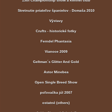
15th Championship show a Kennel club
Stretnutie priateľov španielov - Domaša 2010
Výstavy
Crufts - historické fotky
Ferndel Phantasia
Vianoce 2009
Geltman´s Glitter And Gold
Astor Minebea
Open Single Breed Show
poľovačka júl 2007
ostatné (others)