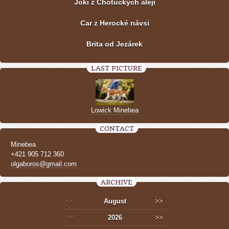
Joki z Chotuckých alejí
Car z Herocké návsi
Brita od Jezárek
LAST PICTURE
Lowick Minebea
CONTACT
Minebea
+421 905 712 360
olgaboros@gmail.com
ARCHIVE
<<
August
>>
<<
2026
>>