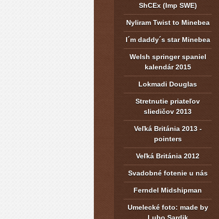
ShCEx (Imp SWE)
Nyliram Twist to Minebea
I´m daddy´s star Minebea
Welsh springer spaniel
kalendár 2015
Lokmadi Douglas
Stretnutie priateľov
sliedičov 2013
Veľká Británia 2013 -
pointers
Veľká Británia 2012
Svadobné fotenie u nás
Ferndel Midshipman
Umelecké foto: made by
Lubo Sardik