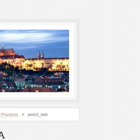
›
 Phantasia
peso3_web
A