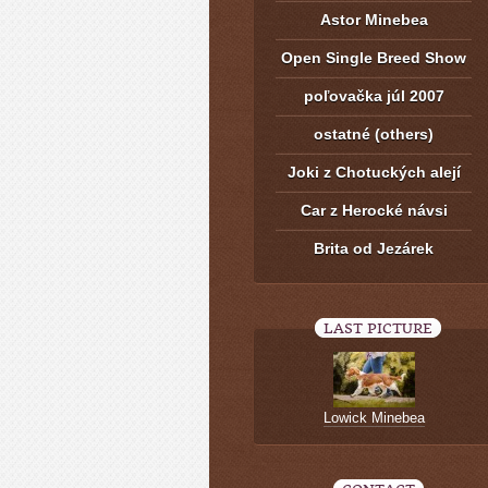
Astor Minebea
Open Single Breed Show
poľovačka júl 2007
ostatné (others)
Joki z Chotuckých alejí
Car z Herocké návsi
Brita od Jezárek
LAST PICTURE
Lowick Minebea