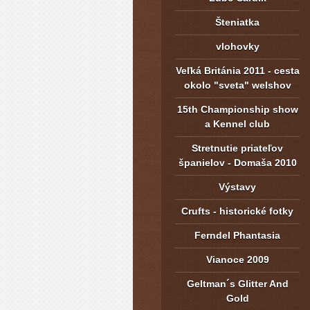
Šteniatka
vlohovky
Veľká Británia 2011 - cesta
okolo "sveta" welshov
15th Championship show
a Kennel club
Stretnutie priateľov
španielov - Domaša 2010
Výstavy
Crufts - historické fotky
Ferndel Phantasia
Vianoce 2009
Geltman´s Glitter And
Gold