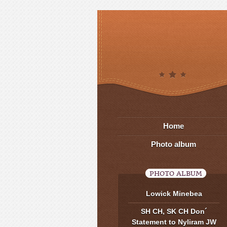
Home
Photo album
PHOTO ALBUM
Lowick Minebea
SH CH, SK CH Don´
Statement to Nyliram JW