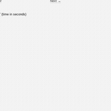
er
Next →
7
(time in seconds)