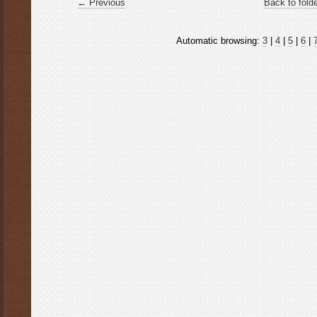
← Previous
Back to fold
Automatic browsing:
3
|
4
|
5
|
6
|