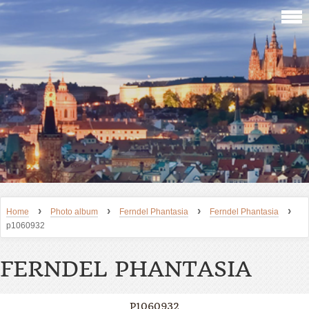
›
›
›
›
Home
Photo album
Ferndel Phantasia
Ferndel Phantasia
p1060932
FERNDEL PHANTASIA
P1060932