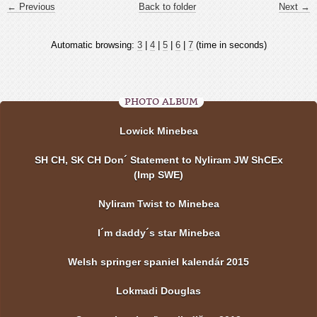
← Previous
Back to folder
Next →
Automatic browsing:
3
|
4
|
5
|
6
|
7
(time in seconds)
PHOTO ALBUM
Lowick Minebea
SH CH, SK CH Don´ Statement to Nyliram JW ShCEx
(Imp SWE)
Nyliram Twist to Minebea
I´m daddy´s star Minebea
Welsh springer spaniel kalendár 2015
Lokmadi Douglas