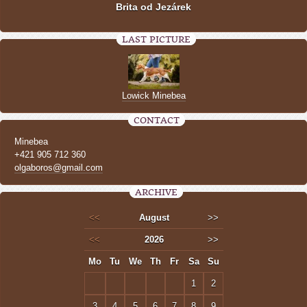
Brita od Jezárek
LAST PICTURE
Lowick Minebea
CONTACT
Minebea
+421 905 712 360
olgaboros@gmail.com
ARCHIVE
<<
August
>>
<<
2026
>>
Mo
Tu
We
Th
Fr
Sa
Su
1
2
3
4
5
6
7
8
9