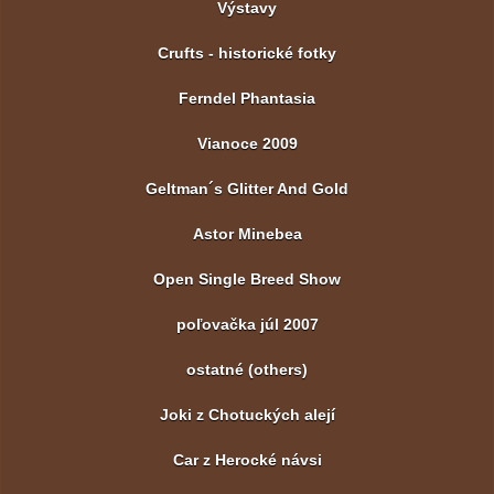
Výstavy
Crufts - historické fotky
Ferndel Phantasia
Vianoce 2009
Geltman´s Glitter And Gold
Astor Minebea
Open Single Breed Show
poľovačka júl 2007
ostatné (others)
Joki z Chotuckých alejí
Car z Herocké návsi