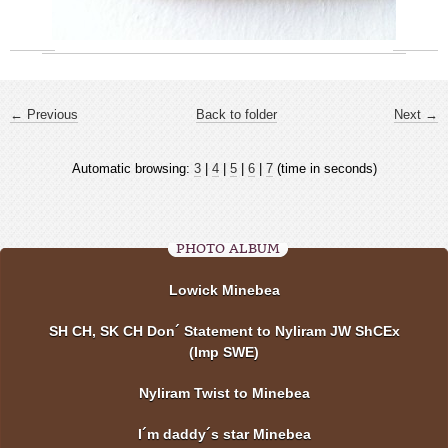
← Previous
Back to folder
Next →
Automatic browsing:
3
|
4
|
5
|
6
|
7
(time in seconds)
PHOTO ALBUM
Lowick Minebea
SH CH, SK CH Don´ Statement to Nyliram JW ShCEx
(Imp SWE)
Nyliram Twist to Minebea
I´m daddy´s star Minebea