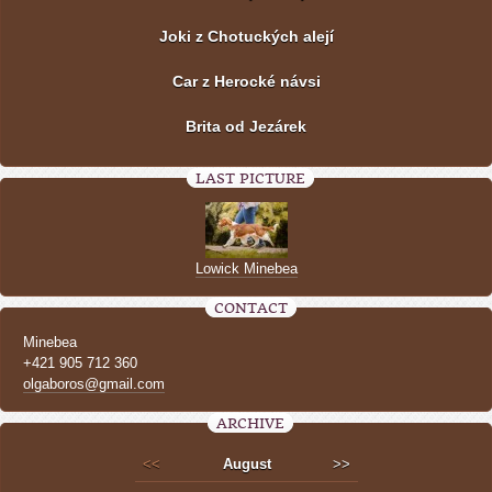
Joki z Chotuckých alejí
Car z Herocké návsi
Brita od Jezárek
LAST PICTURE
Lowick Minebea
CONTACT
Minebea
+421 905 712 360
olgaboros@gmail.com
ARCHIVE
<<
August
>>