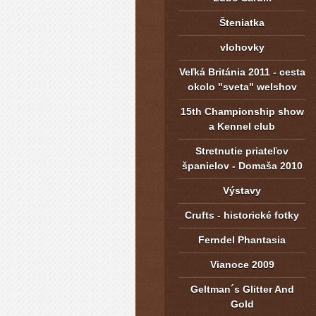
Šteniatka
vlohovky
Veľká Británia 2011 - cesta
okolo "sveta" welshov
15th Championship show
a Kennel club
Stretnutie priateľov
španielov - Domaša 2010
Výstavy
Crufts - historické fotky
Ferndel Phantasia
Vianoce 2009
Geltman´s Glitter And
Gold