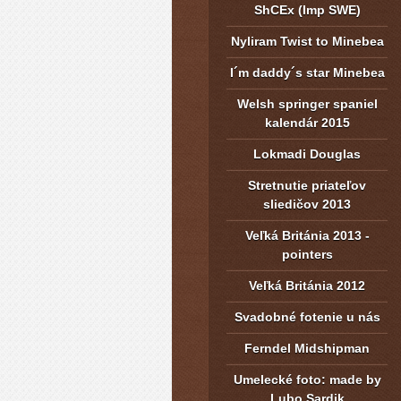
ShCEx (Imp SWE)
Nyliram Twist to Minebea
I´m daddy´s star Minebea
Welsh springer spaniel
kalendár 2015
Lokmadi Douglas
Stretnutie priateľov
sliedičov 2013
Veľká Británia 2013 -
pointers
Veľká Británia 2012
Svadobné fotenie u nás
Ferndel Midshipman
Umelecké foto: made by
Lubo Sardik