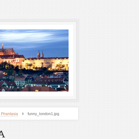
›
 Phantasia
funny_london1.jpg
A