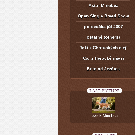
Astor Minebea
Open Single Breed Show
poľovačka júl 2007
ostatné (others)
Joki z Chotuckých alejí
Car z Herocké návsi
Brita od Jezárek
LAST PICTURE
Lowick Minebea