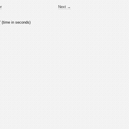
er
Next →
7
(time in seconds)